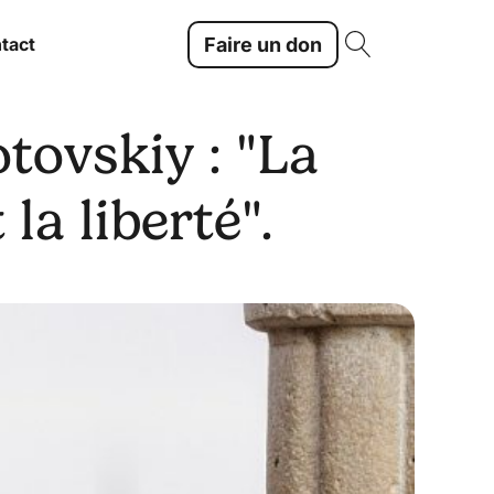
Faire un don
tact
tovskiy : "La
la liberté".