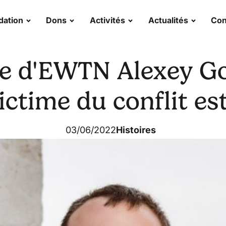
dation
Dons
Activités
Actualités
Con
te d'EWTN Alexey Go
ctime du conflit est 
03/06/2022
Histoires