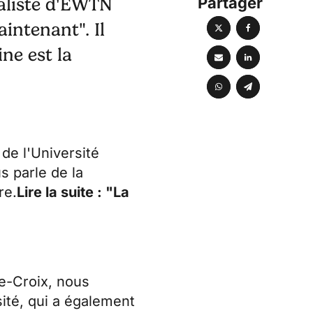
Partager
naliste d'EWTN
aintenant". Il
ne est la
de l'Université
us parle de la
re.
Lire la suite : "La
te-Croix, nous
ité, qui a également