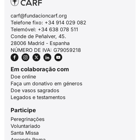
carf@fundacioncarf.org
Telefone fixo: +34 914 029 082
Telemóvel: +34 638 078 511
Conde de Peñalver, 45.
28006 Madrid - Espanha
NÚMERO DE IVA: G79059218
Em colaboração com
Doe online
Faça um donativo em géneros
Doe vasos sagrados
Legados e testamentos
Participe
Peregrinações
ID
Voluntariado
Santa Missa
JA
Aprenda Roma