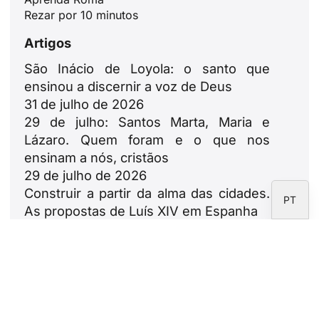
ZH
Rezar por 10 minutos
PL
Artigos
RU
São Inácio de Loyola: o santo que
DE
ensinou a discernir a voz de Deus
31 de julho de 2026
FR
29 de julho: Santos Marta, Maria e
IT
Lázaro. Quem foram e o que nos
EN
ensinam a nós, cristãos
29 de julho de 2026
ES
Construir a partir da alma das cidades.
PT
As propostas de Luís XIV em Espanha
23 de julho de 2026
Leão XIV: ode às famílias
18 de julho de 2026
Boletim informativo