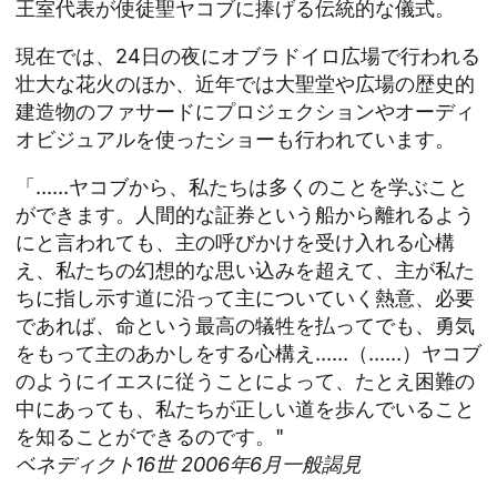
王室代表が使徒聖ヤコブに捧げる伝統的な儀式。
現在では、24日の夜にオブラドイロ広場で行われる
壮大な花火のほか、近年では大聖堂や広場の歴史的
建造物のファサードにプロジェクションやオーディ
オビジュアルを使ったショーも行われています。
「......ヤコブから、私たちは多くのことを学ぶこと
ができます。人間的な証券という船から離れるよう
にと言われても、主の呼びかけを受け入れる心構
え、私たちの幻想的な思い込みを超えて、主が私た
ちに指し示す道に沿って主についていく熱意、必要
であれば、命という最高の犠牲を払ってでも、勇気
をもって主のあかしをする心構え......（......）ヤコブ
のようにイエスに従うことによって、たとえ困難の
中にあっても、私たちが正しい道を歩んでいること
を知ることができるのです。"
ベネディクト16世 2006年6月一般謁見