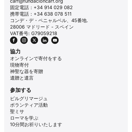
carf@fundacioncarf.org
固定電話：+34 914 029 082
携帯電話：+34 638 078 511
コンデ・デ・ペニャルベル、45番地.
28006 マドリード - スペイン
VAT番号: G79059218
協力
オンラインで寄付をする
現物寄付
神聖な器を寄贈
遺贈と遺言
参加する
ピルグリマージュ
ボランティア活動
ID
聖ミサ
ローマを学ぶ
ZH
10分間お祈りいたします
PL