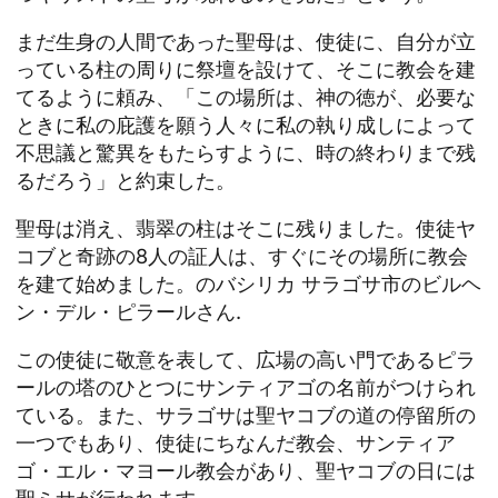
まだ生身の人間であった聖母は、使徒に、自分が立
っている柱の周りに祭壇を設けて、そこに教会を建
てるように頼み、「この場所は、神の徳が、必要な
ときに私の庇護を願う人々に私の執り成しによって
不思議と驚異をもたらすように、時の終わりまで残
るだろう」と約束した。
聖母は消え、翡翠の柱はそこに残りました。使徒ヤ
コブと奇跡の8人の証人は、すぐにその場所に教会
を建て始めました。のバシリカ
サラゴサ市のビルヘ
ン・デル・ピラールさん
.
この使徒に敬意を表して、広場の高い門であるピラ
ールの塔のひとつにサンティアゴの名前がつけられ
ている。また、サラゴサは聖ヤコブの道の停留所の
一つでもあり、使徒にちなんだ教会、サンティア
ゴ・エル・マヨール教会があり、聖ヤコブの日には