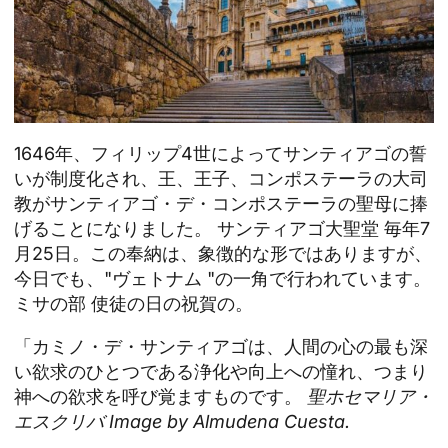
1646年、フィリップ4世によってサンティアゴの誓
いが制度化され、王、王子、コンポステーラの大司
教がサンティアゴ・デ・コンポステーラの聖母に捧
げることになりました。
サンティアゴ大聖堂
毎年7
月25日。この奉納は、象徴的な形ではありますが、
今日でも、"ヴェトナム "の一角で行われています。
ミサの部
使徒の日の祝賀の。
「カミノ・デ・サンティアゴは、人間の心の最も深
い欲求のひとつである浄化や向上への憧れ、つまり
神への欲求を呼び覚ますものです。
聖ホセマリア・
エスクリバ Image by Almudena Cuesta.