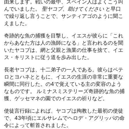
由来します。戦いの最中、スペイン人はよくこう叫
んでいました。
聖ヤコブ、助けてください
と早口
で繰り返し言うことで、サンティアゴのように聞こ
えました。
奇跡的な魚の捕獲を目撃し、イエスが彼らに「これ
からあなた方は人の漁師になる」と言われるのを聞
いたヤコブは、網と父親と漁業の仕事を捨て、イエ
ス・キリストに従う道を歩み出した。
長老ヤコブは、十二弟子の一人である。彼らはペテ
ロとヨハネとともに、イエスの生涯の非常に重要な
瞬間に同行した。の4で覚えている主の変容のよう
なものです。
ルミナスミステリーズ
奇跡的な魚の捕
獲、ゲッセマネの園でのイエスの祈りなど。
使徒言行録によれば、ヤコブは殉教した最初の使徒
で、43年頃にエルサレムでヘロデ・アグリッパの命
令によって斬首されました。