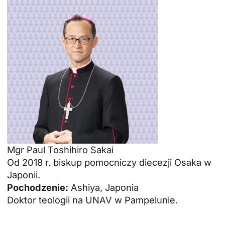
ID
JA
Mgr Paul Toshihiro Sakai
ZH
Od 2018 r. biskup pomocniczy diecezji Osaka w
RU
Japonii.
PT
Pochodzenie:
Ashiya, Japonia
Doktor teologii na UNAV w Pampelunie.
DE
FR