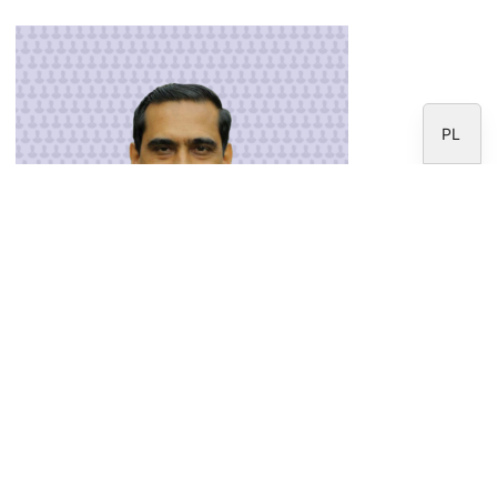
IT
EN
ES
PL
Biskup Sebastian Vaniyapurackal
Od 2017 r. biskup kurialny archidiecezji
Ernakulam-Angamaly w Indiach.
Pochodzenie:
Kerala, Indie
Doktorat z prawa kanonicznego na PUSC w