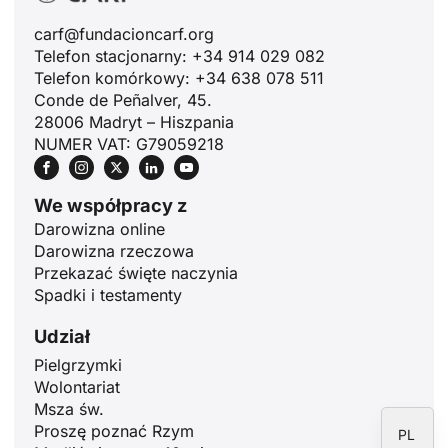
carf@fundacioncarf.org
Telefon stacjonarny: +34 914 029 082
Telefon komórkowy: +34 638 078 511
Conde de Peñalver, 45.
ID
28006 Madryt – Hiszpania
JA
NUMER VAT: G79059218
ZH
We współpracy z
RU
Darowizna online
PT
Darowizna rzeczowa
DE
Przekazać święte naczynia
Spadki i testamenty
FR
Udział
IT
Pielgrzymki
EN
Wolontariat
ES
Msza św.
Proszę poznać Rzym
PL