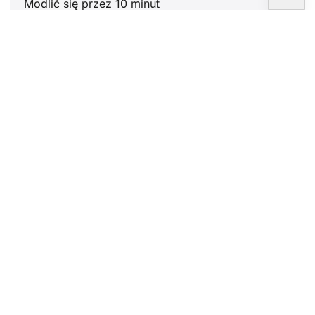
Modlić się przez 10 minut
Artykuły
Papież Leon XIV: Witamy Ojca Świętego
9 maja 2025 r.
Ksiądz, psychologia powołania
5 maja 2025 r.
X na rzecz Kościoła, gest, który pomaga
wielu osobom
30 kwiecień, 2025
Papież Franciszek umiera w wieku 88
lat
21 kwiecień, 2025
Newsletter
Proszę zapisać się do newslettera Fundacji
CARF.