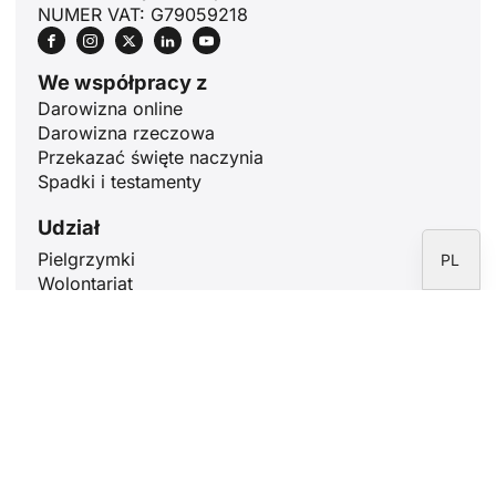
RU
NUMER VAT: G79059218
PT
DE
We współpracy z
Darowizna online
FR
Darowizna rzeczowa
IT
Przekazać święte naczynia
Spadki i testamenty
EN
ES
Udział
Pielgrzymki
PL
Wolontariat
Msza św.
Proszę poznać Rzym
Modlić się przez 10 minut
Artykuły
Znaczenie Bożego Narodzenia: 25
grudnia
18 grudnia 2024 r.