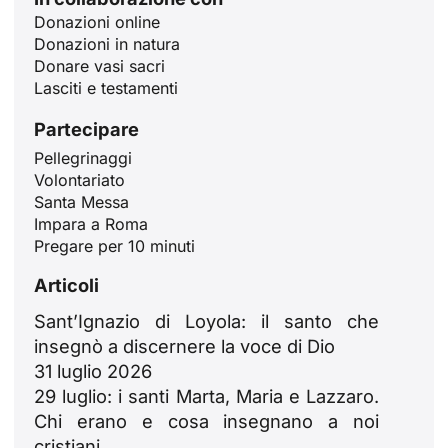
Donazioni online
Donazioni in natura
Donare vasi sacri
Lasciti e testamenti
Partecipare
Pellegrinaggi
ID
Volontariato
Santa Messa
JA
Impara a Roma
ZH
Pregare per 10 minuti
PL
Articoli
RU
Sant’Ignazio di Loyola: il santo che
PT
insegnò a discernere la voce di Dio
31 luglio 2026
DE
29 luglio: i santi Marta, Maria e Lazzaro.
FR
Chi erano e cosa insegnano a noi
EN
cristiani