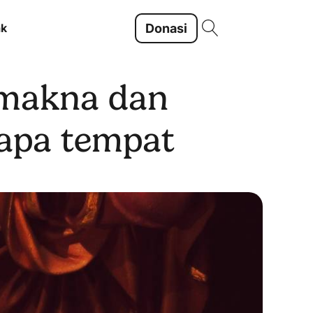
Donasi
ak
 makna dan
rapa tempat