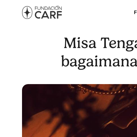
F
Misa Teng
bagaimana 