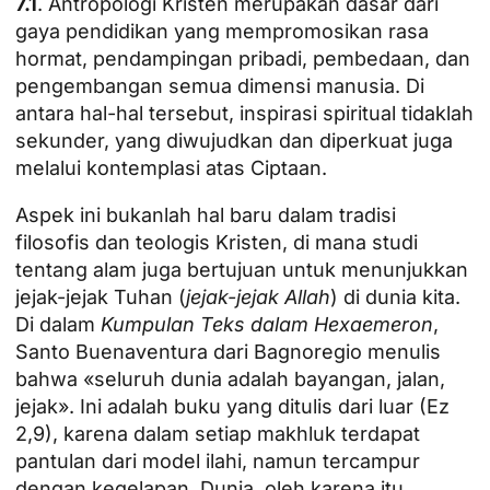
7.1
. Antropologi Kristen merupakan dasar dari
gaya pendidikan yang mempromosikan rasa
hormat, pendampingan pribadi, pembedaan, dan
pengembangan semua dimensi manusia. Di
antara hal-hal tersebut, inspirasi spiritual tidaklah
sekunder, yang diwujudkan dan diperkuat juga
melalui kontemplasi atas Ciptaan.
Aspek ini bukanlah hal baru dalam tradisi
filosofis dan teologis Kristen, di mana studi
tentang alam juga bertujuan untuk menunjukkan
jejak-jejak Tuhan (
jejak-jejak Allah
) di dunia kita.
Di dalam
Kumpulan Teks dalam Hexaemeron
,
Santo Buenaventura dari Bagnoregio menulis
bahwa «seluruh dunia adalah bayangan, jalan,
jejak». Ini adalah buku yang ditulis dari luar (Ez
2,9), karena dalam setiap makhluk terdapat
pantulan dari model ilahi, namun tercampur
dengan kegelapan. Dunia, oleh karena itu,