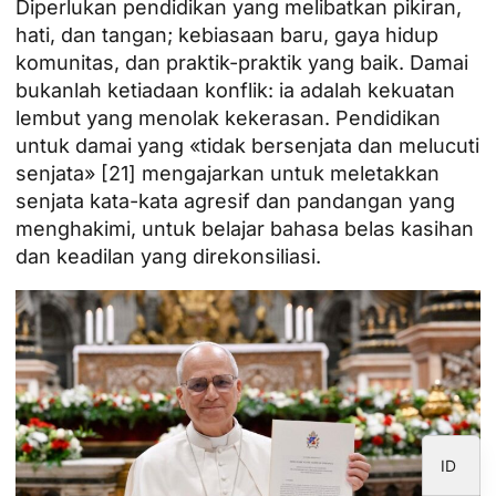
Diperlukan pendidikan yang melibatkan pikiran,
hati, dan tangan; kebiasaan baru, gaya hidup
komunitas, dan praktik-praktik yang baik. Damai
bukanlah ketiadaan konflik: ia adalah kekuatan
JA
lembut yang menolak kekerasan. Pendidikan
ZH
untuk damai yang «tidak bersenjata dan melucuti
senjata» [21] mengajarkan untuk meletakkan
PL
senjata kata-kata agresif dan pandangan yang
RU
menghakimi, untuk belajar bahasa belas kasihan
PT
dan keadilan yang direkonsiliasi.
DE
FR
IT
EN
ES
ID