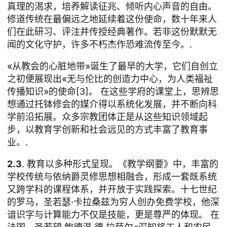
真理的渴求，培养解读征兆、倾听内心声音的自由。
修道传统在最偏远之地延续着这份使命，数十年来人
们在此研习、评注并传授经典著作。若非这份默默无
闻的文化守护，许多不朽杰作恐难流传至今。.
«从教会的心脏地带»诞生了最早的大学，它们自创立
之初便展现出«无与伦比的创造力中心，为人类福祉
传播知识»的使命[3]。 在这些学府的课堂上，思辨思
想通过托钵修会的媒介得以系统化发展，并不断向科
学前沿拓展。众多宗教团体正是从这些知识领域起
步，以教育学创新和社会远见的方式丰富了教育事
业。.
2.3
. 教育以多种形式呈现。《教学纲要》中，丰富的
学校传统与依纳爵灵修思想相融合，形成一套既系统
又跨学科的课程体系，并开放于实践探索。十七世纪
的罗马，圣若瑟·卡拉桑兹为穷人创办免费学校，他深
谙识字与计算能力不仅是技能，更是尊严的体现。 在