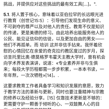
挑战，并提供应对这些挑战的最有效工具[...]。".
5.1
. 将人置于核心，意味着以亚伯拉罕的长远眼光进
行教育（创世记15:5）：引导他们发现生命的意义、
不可剥夺的尊严以及对他人的责任。教育不仅是知识
的传递，更是美德的修习。由此培养出能服务他人的
公民、能见证信仰的信徒，以及更加自由的男女——
他们不再孤单。而
培训
这并非信手拈来。我怀着欣
慰的心情回忆在亲爱的奇克拉约教区度过的岁月，探
访圣托里比奥·德莫格罗韦霍天主教大学时，曾有机会
向学术界发表演讲，说道：«专业素养并非与生俱
来；每段大学历程都需一步步积累，一本本书读，一
年年熬，一次次牺牲»[14]。.
这要求教育工作者具备学习和知识发展的意愿，致力
于教学方法的革新与更新，同时也要注重精神与宗教
的修养以及经验分享。[15] 仅靠技术更新是不够的：
更需要守护一颗善于倾听的心、一双鼓舞人心的目