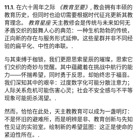
11.1
. 在六十周年之际
《教育至要》
, 教会拥有丰硕的
教育历史，但同时也迫切需要根据时代征兆更新其教
育理念。
教育星座
天主教修会是传统与未来如何无
矛盾交织的鼓舞人心的典范：一种生机勃勃的传统，
正向新的存在与服务形式延伸。这些星群并非不同经
验的扁平化、中性的串联。.
与其束缚于枷锁，我们更愿思索星辰的璀璨，思索它
们交织的奇妙与觉醒。其中蕴藏着在挑战中航行的能
力——怀揣希望，同时勇于反思，却始终忠于福音。
我们深知其中的艰辛：过度数字化可能分散注意力；
人际关系危机可能伤害心灵；社会不安全感与不平等
现象可能扼杀渴望。.
然而，恰恰在此处，天主教教育可以成为一盏明灯：
不是怀旧的避难所，而是明辨是非、教育创新与先知
性见证的实验室。绘制新的希望蓝图：这正是使命的
紧迫性所在。.