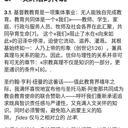
3.1
. 基督教教育是一项集体事业：无人能独自完成教
育。教育共同体是一个«我们»——教师、学生、家
庭、行政与服务人员、牧师及社会各界在此汇聚，共
同孕育生命[7]。 这个«我们»阻止了水在«向来如
此»的沼泽中停滞，迫使它流动、滋养、灌溉。 其根
基始终如一：人乃上帝的形象（创世记1:26），兼具
真理与关系的能力。因此，信仰与理性的关系并非可
有可无的章节：«宗教真理不仅是知识的一部分，更
是通识的条件»[8]。.
圣约翰·亨利·纽曼的这番话——值此教育界禧年之
际，我满怀喜悦地宣布他与圣托马斯·阿奎那共同成为
教会教育使命的联合赞助人——呼吁我们重新承诺追
求既具智识责任感与严谨性，又充满人文关怀的知
识。同时必须警惕，避免陷入启蒙主义的陷
阱。
fides
仅与之相对立的
比率
.