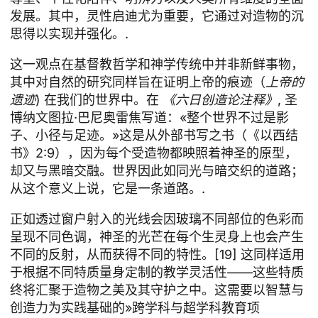
发展。其中，灵性启迪尤为重要，它通过对造物的沉
思得以实现并强化。.
这一观点在基督教哲学和神学传统中并非新鲜事物，
其中对自然的研究同样旨在证明上帝的痕迹（
上帝的
遗迹
) 在我们的世界中。在
《六日创造论注释》
, 圣
博纳文图拉·巴尼奥雷焦写道：«整个世界不过是影
子、小径与足迹。»这是从外部书写之书（《以西结
书》2:9），因为每个受造物都映照着神圣的原型，
却又与黑暗交融。世界因此如同光与暗交织的道路；
从这个意义上说，它是一条道路。.
正如透过窗户射入的光线会因玻璃不同部位的色彩而
呈现不同色调，神圣的光芒在每个生灵身上也会产生
不同的反射，从而获得不同的特性。[19] 这同样适用
于根据不同特质量身定制的教学灵活性——这些特质
终将汇聚于造物之美及其守护之中。这需要以智慧与
创造力为实践基础的»跨学科与超学科教育项