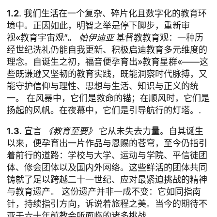
1.2
. 我们生活在一个复杂、碎片化且数字化的教育环
境中。正因如此，明智之举是停下脚步，重新审
视«教育宇宙观”。
帕伊迪亚
基督教教育观：一种历
经世纪洗礼仍能自我更新、积极启迪教育多元维度的
理念。自诞生之初，福音便孕育出»教育星群«——这
些既谦逊又坚韧的教育实践，既能洞察时代脉搏，又
能守护信仰与理性、思想与生活、知识与正义的统
一。 在风暴中，它们是救命的锚；在顺风时，它们是
扬起的风帆。在夜幕中，它们是引导航行的灯塔。.
1.3
. 宣言
《教育至要》
它从未失去力量。自其诞生
以来，便孕育出一片作品与恩赐的苍穹，至今仍指引
着前行的道路：学校与大学、运动与学院、平信徒团
体、修会团体以及国内外网络。这些鲜活的团体共同
铸就了足以跨越二十一世纪、应对最紧迫挑战的精神
与教育遗产。 这份遗产并非一成不变：它如同指南
针，持续指引方向，诉说着旅程之美。当今的期待不
亚于六十年前教会所面临的诸多挑战。.