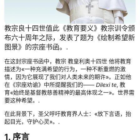
教宗良十四世值此《教育要义》教宗训令颁
布六十周年之际，发表了题为《绘制希望新
图景》的宗座书函。.
在这封宗座书函中，教宗
教皇利奥十四世
他将教育
描述为«一种充满希望的行为，一种不断重燃的激
情，因为它展现了我们对人类未来的期许»。正如他
在《宗座劝谕》中所提醒我们的——
Dilexi te
, 教
育«始终是基督教慈善精神的最高体现之一»。世界需
要这种希望。.
在此背景下，圣父呼吁教育界人士：«放下言语，抬
起目光，守护心灵»。.
1. 序言