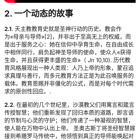
2. 一个动态的故事
2.1
. 天主教教育史就是圣神行动的历史。教会作
为«母亲与导师»[2]，并非出于至高无上的权威，而
是出于服务之心：她在信仰中孕育生命，在自由成长
中相伴同行，肩负起神圣导师的使命，使众人«获得
生命，并且获得更丰盛的生命»（
Jn
10,10). 历代教
育风格展现出一种人类观：人乃上帝的形象，蒙召追
求真理与善行，而多元教育方法正是为此召唤服务的
载体。教育恩赐并非僵化的公式，而是对每个时代需
求的原创性回应。.
2.2
. 在最初的几个世纪里，沙漠教父们用寓言和箴言
传授智慧；他们重新发现了回归本质的道路，即言语
的节制与心灵的守护；他们传递了一种凝视的智慧，
使人能在万物中认出上帝。 圣奥古斯丁将圣经智慧嫁
接到希腊罗马传统中，他领悟到真正的导师能唤起对