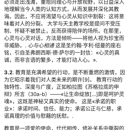
必须走出浅滩，重拾同理心与开放视野，以日益深入
地理解当今人类的认知方式，从而发展并深化其教
诲。因此，不应将渴望与心灵从知识中割裂：这将意
味着对人的分裂。 大学与天主教学校是提问不受压
制、怀疑不被禁止，反而获得陪伴的场所。在那里，
心灵与心灵对话，方法是倾听——将他人视为珍宝而
非威胁。.
心与心相通
这是圣约翰·亨利·纽曼的座右
铭，引自圣弗朗西斯·德·萨尔的一封信：«心灵的真
诚，而非言语的繁多，才能打动人心。».
3.2
. 教育是充满希望的行动，是不断重燃的激情，因
为它昭示着我们对人类未来的期许[9]。 教育行动的
独特性、深度与广度，正如柏拉图《苏格拉底的申
辩》所言（30a-b）——«让生命绽放[...]即是呵护灵
魂»，这既是神秘又真实的使命。 这是«承诺的职
业»：承诺时间、信任、能力；承诺公正与仁慈，承
诺真理的价值与慰藉的抚慰。.
教育是一项爱的使命，代代相传，修补关系中撕裂的