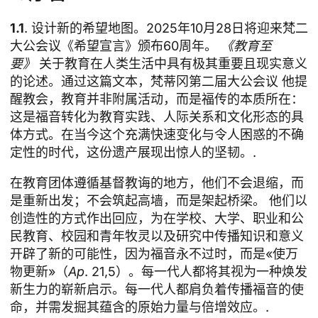
1.1
. 设计新的希望地图。2025年10月28日将迎来梵二
大公会议《希望宣言》颁布60周年。
《教育至
要》
关于教育在人类生活中具有极其重要且现实意义
的论述。通过这篇文本，
梵蒂冈第二届大公会议
他提
醒教会，教育并非附属活动，而是福传的本质所在：
这是福音转化为教育实践、人际关系和文化形态的具
体方式。在当今这个充满快速变化与令人困惑的不确
定性的时代，这份遗产展现出惊人的坚韧。.
在教育团体遵循基督教诲的地方，他们不会退缩，而
是重新出发；不会筑起高墙，而是架起桥梁。 他们以
创造性的方式作出回应，为在学校、大学、职业和公
民教育、校园和青年牧灵以及研究中传播知识和意义
开辟了新的可能性，因为福音永不过时，而是«使万
物更新»（
Ap
. 21,5）。每一代人都将其视为一种焕发
新生力的崭新启示。每一代人都肩负着传播福音的使
命，并需发掘其蕴含的原始力量与倍增效应。.