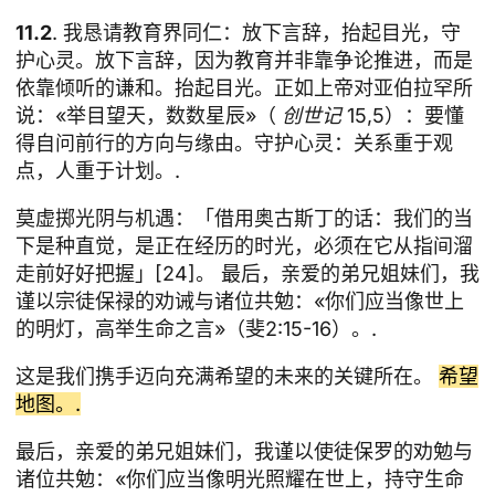
11.2
. 我恳请教育界同仁：放下言辞，抬起目光，守
护心灵。放下言辞，因为教育并非靠争论推进，而是
依靠倾听的谦和。抬起目光。正如上帝对亚伯拉罕所
说：«举目望天，数数星辰»（
创世记
15,5）：要懂
得自问前行的方向与缘由。守护心灵：关系重于观
点，人重于计划。.
莫虚掷光阴与机遇：「借用奥古斯丁的话：我们的当
下是种直觉，是正在经历的时光，必须在它从指间溜
走前好好把握」[24]。 最后，亲爱的弟兄姐妹们，我
谨以宗徒保禄的劝诫与诸位共勉：«你们应当像世上
的明灯，高举生命之言»（斐2:15-16）。.
这是我们携手迈向充满希望的未来的关键所在。
希望
地图。.
最后，亲爱的弟兄姐妹们，我谨以使徒保罗的劝勉与
诸位共勉：«你们应当像明光照耀在世上，持守生命