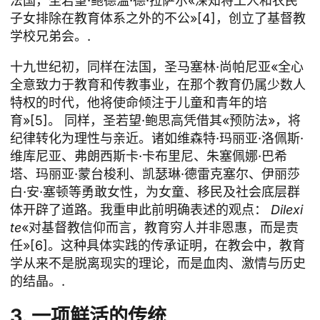
法国，圣若望·鲍德温·德·拉萨尔«深知将工人和农民
子女排除在教育体系之外的不公»[4]，创立了基督教
学校兄弟会。.
十九世纪初，同样在法国，圣马塞林·尚帕尼亚«全心
全意致力于教育和传教事业，在那个教育仍属少数人
特权的时代，他将使命倾注于儿童和青年的培
育»[5]。 同样，圣若望·鲍思高凭借其«预防法»，将
纪律转化为理性与亲近。诸如维森特·玛丽亚·洛佩斯·
维库尼亚、弗朗西斯卡·卡布里尼、朱塞佩娜·巴希
塔、玛丽亚·蒙台梭利、凯瑟琳·德雷克塞尔、伊丽莎
白·安·塞顿等勇敢女性，为女童、移民及社会底层群
体开辟了道路。我重申此前明确表述的观点：
Dilexi
te
«对基督教信仰而言，教育穷人并非恩惠，而是责
任»[6]。这种具体实践的传承证明，在教会中，教育
学从来不是脱离现实的理论，而是血肉、激情与历史
的结晶。.
3. 一项鲜活的传统