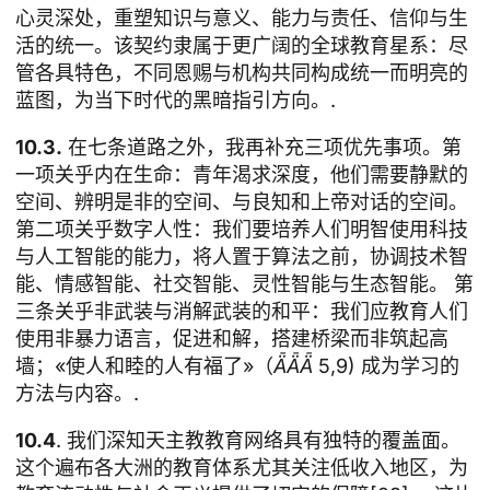
心灵深处，重塑知识与意义、能力与责任、信仰与生
活的统一。该契约隶属于更广阔的全球教育星系：尽
管各具特色，不同恩赐与机构共同构成统一而明亮的
蓝图，为当下时代的黑暗指引方向。.
10.3.
在七条道路之外，我再补充三项优先事项。第
一项关乎内在生命：青年渴求深度，他们需要静默的
空间、辨明是非的空间、与良知和上帝对话的空间。
第二项关乎数字人性：我们要培养人们明智使用科技
与人工智能的能力，将人置于算法之前，协调技术智
能、情感智能、社交智能、灵性智能与生态智能。 第
三条关乎非武装与消解武装的和平：我们应教育人们
使用非暴力语言，促进和解，搭建桥梁而非筑起高
墙；«使人和睦的人有福了»（
ǞǞǞ
5,9) 成为学习的
方法与内容。.
10.4
. 我们深知天主教教育网络具有独特的覆盖面。
这个遍布各大洲的教育体系尤其关注低收入地区，为