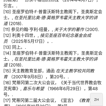
引言。.
[10] 圣座罗伯特·F·普雷沃斯特主教阁下，圣奥斯定会
士。,
在圣托里比奥·德·莫格罗韦霍天主教大学的讲
ID
道
(2018).
[11] 参见约翰·亨利·纽曼，,
关于大学的著作
(2001).
JA
[12] 利奥十四世，,
接见圣座百年纪念基金会成
PL
员
（2025年5月17日）。.
RU
[13] 同上。.
PT
[14] 圣座罗伯特·F·普雷沃斯特主教阁下，圣奥斯定会
士。,
在圣托里比奥·德·莫格罗韦霍天主教大学的讲
DE
道
(2018).
FR
[15] 天主教教育圣部，通函
在天主教学校共同教
IT
育
（2007年9月8日），第20号。.
[16] 梵蒂冈第二次大公会议，《关于当代世界教会牧
EN
灵宪章》,
喜乐与希望
（1966年6月29日），第48
ES
号。.
ZH
[17] 梵蒂冈第二届大公会议，《宣言》
《教育至