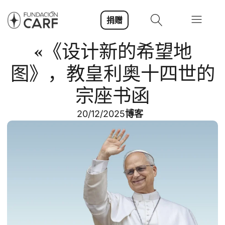
捐赠
«《设计新的希望地
图》，教皇利奥十四世的
宗座书函
20/12/2025
博客