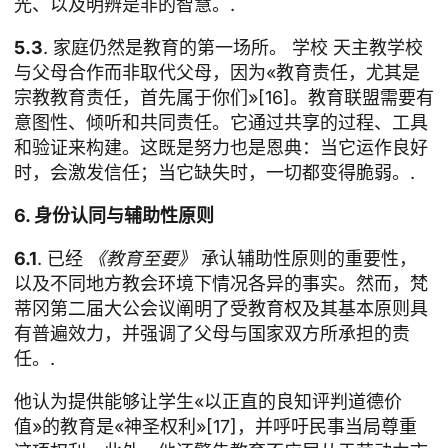
光、以及明辨是非的智慧。.
5.3
. 家庭仍然是教育的第一场所。
学校
天主教学校
与父母合作而非取代父母，因为«教育责任，尤其是
宗教教育责任，首先属于你们»[16]。教育联盟需要有
意图性、倾听和共同责任。它通过共享的过程、工具
和验证来构建。这既是努力也是恩典：当它运作良好
时，会激发信任；当它缺失时，一切都变得脆弱。.
6. 身份认同与辅助性原则
6.1
. 已经
《教育至要》
承认辅助性原则的重要性，
以及不同地方教会环境下情况各异的事实。然而，梵
蒂冈第二届大公会议阐明了受教育权及其基本原则具
有普遍效力，并强调了父母与国家双方所承担的责
任。.
他认为提供能够让学生«以正直的良知评判道德价
值»的教育是«神圣权利»[17]，并呼吁民事当局尊重