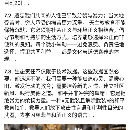
目«[20]。.
7.2
. 遗忘我们共同的人性已导致分裂与暴力；当大地
受苦时，穷人承受的痛苦更为深重。 天主教教育不能
保持沉默：它必须将社会正义与环境正义相结合，倡
导节制和可持续的生活方式，培养能够选择公正而非
便利的良知。每个微小举动——避免浪费、负责任地
选择、捍卫共同利益——都是文化与道德素养的体
现。.
7.3
. 生态责任不仅限于技术数据。这些数据固然必
要，却远远不够。我们需要一种能启迪心灵、温暖心
田、激发行动的教育；需要培养新的习惯、建立社区
新风、践行美德之道。 和平并非冲突的缺席：它是拒
绝暴力的柔韧力量。一种«无武装且解除武装»的和平
教育[21]，教导人们放下攻击性言语和审判性目光的
武器，去学习慈悲与和解正义的语言。.