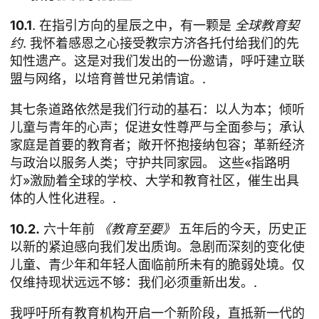
10.1
. 在指引方向的星辰之中，有一颗是
全球教育契
约
. 我怀着感恩之心接受教宗方济各托付给我们的先
知性遗产。这是对我们发出的一份邀请，呼吁建立联
盟与网络，以培育普世兄弟情谊。.
其七条道路依然是我们行动的基石：以人为本；倾听
儿童与青年的心声；促进女性尊严与全面参与；承认
家庭是首要的教育者；敞开怀抱接纳包容；革新经济
与政治以服务人类；守护共同家园。 这些«指路明
灯»激励着全球的学校、大学和教育社区，催生出具
体的人性化进程。.
10.2.
六十年前
《教育至要》
五年后的今天，历史正
以新的紧迫感向我们发出质询。急剧而深刻的变化使
儿童、青少年和年轻人面临前所未有的脆弱处境。仅
仅维持现状远远不够：我们必须重新出发。.
我呼吁所有教育机构开启一个新阶段，直抵新一代的