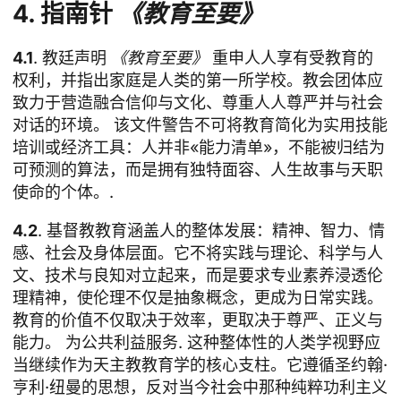
4. 指南针
《教育至要》
4.1
. 教廷声明
《教育至要》
重申人人享有受教育的
权利，并指出家庭是人类的第一所学校。教会团体应
致力于营造融合信仰与文化、尊重人人尊严并与社会
对话的环境。 该文件警告不可将教育简化为实用技能
培训或经济工具：人并非«能力清单»，不能被归结为
可预测的算法，而是拥有独特面容、人生故事与天职
使命的个体。.
4.2
. 基督教教育涵盖人的整体发展：精神、智力、情
感、社会及身体层面。它不将实践与理论、科学与人
文、技术与良知对立起来，而是要求专业素养浸透伦
理精神，使伦理不仅是抽象概念，更成为日常实践。
教育的价值不仅取决于效率，更取决于尊严、正义与
能力。
为公共利益服务
. 这种整体性的人类学视野应
当继续作为天主教教育学的核心支柱。它遵循圣约翰·
亨利·纽曼的思想，反对当今社会中那种纯粹功利主义