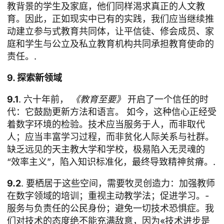
教背景的学生及家庭，他们同样渴求真正的人文教
育。因此，正如现实中已有的实践，我们应当继续推
动建立参与式教育共同体，让平信徒、修会成员、家
庭和学生与公立及私立教育机构共同承担教育使命的
责任。.
9. 探索新领域
9.1
. 六十年前，
《教育至要》
开启了一个信任的时
代：它鼓励更新方法和语言。 如今，这种信心正经受
着数字环境的检验。技术应当服务于人，而非取代
人；应当丰富学习过程，而非贫化人际关系与社群。
缺乏远见的天主教大学和学校，极易陷入无灵魂的
“效率主义”，陷入知识标准化，最终导致精神贫瘠。.
9.2
. 要栖居于这些空间，需要牧灵创造力：加强教师
在数字领域的培训；重视主动教学法；促进学习。
-
服务与负责任的公民身份；避免一切技术恐惧症。我
们对技术的态度绝不能充满敌意，因为«技术进步是