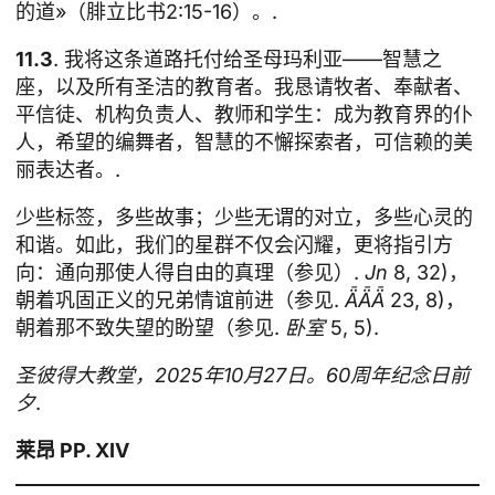
的道»（腓立比书2:15-16）。.
11.3
. 我将这条道路托付给圣母玛利亚——智慧之
座，以及所有圣洁的教育者。我恳请牧者、奉献者、
平信徒、机构负责人、教师和学生：成为教育界的仆
人，希望的编舞者，智慧的不懈探索者，可信赖的美
丽表达者。.
少些标签，多些故事；少些无谓的对立，多些心灵的
和谐。如此，我们的星群不仅会闪耀，更将指引方
向：通向那使人得自由的真理（参见）.
Jn
8, 32)，
朝着巩固正义的兄弟情谊前进（参见.
ǞǞǞ
23, 8)，
朝着那不致失望的盼望（参见.
卧室
5, 5).
圣彼得大教堂，2025年10月27日。60周年纪念日前
夕
.
莱昂 PP. XIV