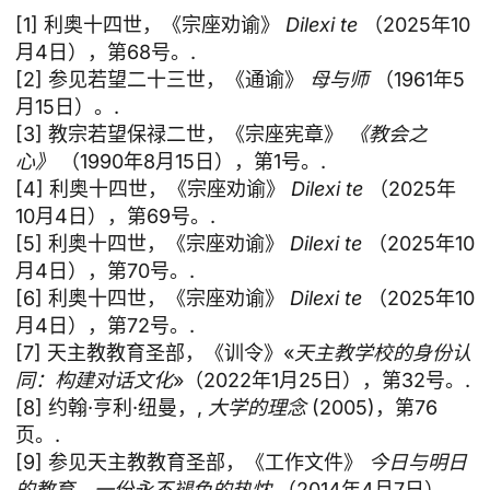
[1] 利奥十四世，《宗座劝谕》
Dilexi te
（2025年10
月4日），第68号。.
[2] 参见若望二十三世，《通谕》
母与师
（1961年5
月15日）。.
[3] 教宗若望保禄二世，《宗座宪章》
《教会之
心》
（1990年8月15日），第1号。.
[4] 利奥十四世，《宗座劝谕》
Dilexi te
（2025年
10月4日），第69号。.
[5] 利奥十四世，《宗座劝谕》
Dilexi te
（2025年10
月4日），第70号。.
[6] 利奥十四世，《宗座劝谕》
Dilexi te
（2025年10
月4日），第72号。.
[7] 天主教教育圣部，《训令》«
天主教学校的身份认
同：构建对话文化
»（2022年1月25日），第32号。.
[8] 约翰·亨利·纽曼，,
大学的理念
(2005)，第76
页。.
[9] 参见天主教教育圣部，《工作文件》
今日与明日
的教育。一份永不褪色的热忱
（2014年4月7日），