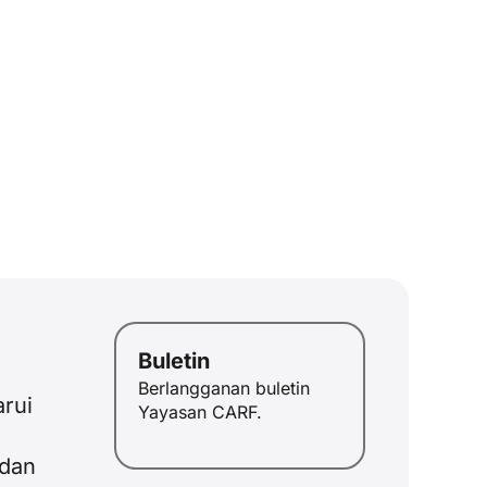
Buletin
Berlangganan buletin
rui
JA
Yayasan CARF.
ZH
 dan
PL