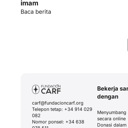
imam
Baca berita
Bekerja s
dengan
carf@fundacioncarf.org
Telepon tetap: +34 914 029
Menyumbang
082
secara online
Nomor ponsel: +34 638
Donasi dalam
078 511