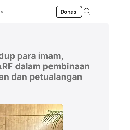
Donasi
ak
idup para imam,
CARF dalam pembinaan
an dan petualangan