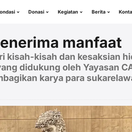
ondasi
Donasi
Kegiatan
Berita
Kont
penerima manfaat
i kisah-kisah dan kesaksian h
 yang didukung oleh Yayasan 
bagikan karya para sukarelaw