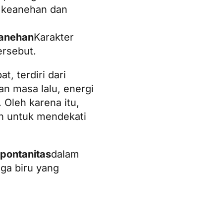
, keanehan dan
anehan
Karakter
ersebut.
, terdiri dari
an masa lalu, energi
. Oleh karena itu,
n untuk mendekati
pontanitas
dalam
nga biru yang