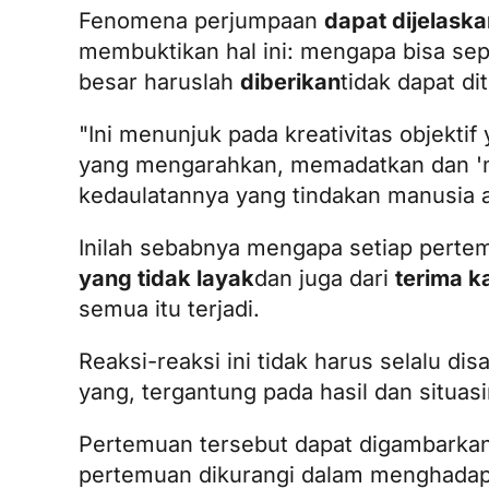
Fenomena perjumpaan
dapat dijelaska
membuktikan hal ini: mengapa bisa seper
besar haruslah
diberikan
tidak dapat d
"Ini menunjuk pada kreativitas objekti
yang mengarahkan, memadatkan dan 'me
kedaulatannya yang tindakan manusia 
Inilah sebabnya mengapa setiap pert
yang tidak layak
dan juga dari
terima k
semua itu terjadi.
Reaksi-reaksi ini tidak harus selalu d
yang, tergantung pada hasil dan situasi
Pertemuan tersebut dapat digambarkan,
pertemuan dikurangi dalam menghadapi