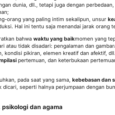
ngan dunia, dll., tetapi juga dengan perbedaan
han;
ang-orang yang paling intim sekalipun, unsur
ke
duksi. Hal ini tentu saja menandai jarak orang t
aratkan bahwa
waktu yang baik
momen yang tepat
ri atau tidak disadari: pengalaman dan gambar
ondisi pikiran, elemen kreatif dan afektif, dll
pilasi
pertemuan, dan keterbukaan pertemua
tuhkan, pada saat yang sama,
kebebasan dan s
idak dicari, seperti halnya perjumpaan dengan bu
, psikologi dan agama