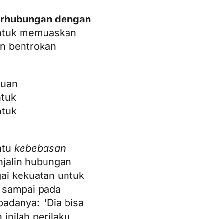
berhubungan dengan
 untuk memuaskan
an bentrokan
muan
ntuk
ntuk
atu
kebebasan
njalin hubungan
ai kekuatan untuk
a sampai pada
adanya: "Dia bisa
inilah perilaku