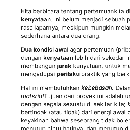
Kita berbicara tentang
pertemuan
kita 
kenyataan
. Ini belum menjadi sebuah 
rasa laparnya, meskipun mungkin mela
sederhana antara dua orang.
Dua kondisi awal
agar pertemuan (priba
dengan
kenyataan
lebih dari sekedar i
membangun
jarak
kenyataan, untuk me
mengadopsi
perilaku
praktik yang berka
Hal ini membutuhkan
kebebasan.
Dalam
material
Tujuan dari proyek ini adalah 
dengan segala sesuatu di sekitar kita;
bertindak (atau tidak) dari energi awa
keyakinan bahwa seseorang tidak bole
menutup pintu hatinya, dan menutup dun