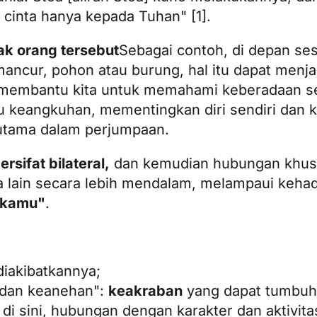
 cinta hanya kepada Tuhan" [1].
hak orang tersebut
Sebagai contoh, di depan se
 mancur, pohon atau burung, hal itu dapat menj
membantu kita untuk memahami keberadaan seca
au keangkuhan, mementingkan diri sendiri dan 
 utama dalam perjumpaan.
ersifat bilateral,
dan kemudian hubungan khus
a lain secara lebih mendalam, melampaui keha
kamu"
.
diakibatkannya;
dan keanehan":
keakraban
yang dapat tumbuh
i sini, hubungan dengan karakter dan aktivita