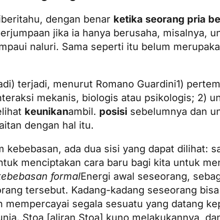
diberitahu, dengan benar
ketika seorang pria 
perjumpaan jika ia hanya berusaha, misalnya,
mpaui naluri. Sama seperti itu belum merupak
di) terjadi, menurut
Romano Guardini
1) perte
nteraksi mekanis, biologis atau psikologis; 2) u
lihat
keunikan
ambil.
posisi
sebelumnya dan u
itan dengan hal itu.
 kebebasan, ada dua sisi yang dapat dilihat: s
untuk menciptakan cara baru bagi kita untuk me
kebebasan formal
Energi awal seseorang, sebag
l orang tersebut. Kadang-kadang seseorang bis
h mempercayai segala sesuatu yang datang kep
ia. Stoa [aliran Stoa] kuno melakukannya, dan 