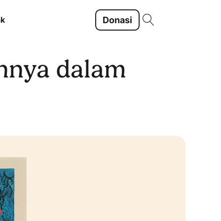
Donasi
ak
annya dalam