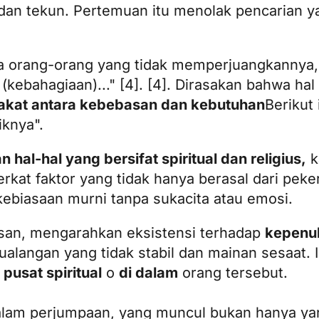
e dan tekun. Pertemuan itu menolak pencarian 
da orang-orang yang tidak memperjuangkannya
ebahagiaan)..." [4]. [4]. Dirasakan bahwa hal 
akat antara kebebasan dan kebutuhan
Berikut
iknya".
al-hal yang bersifat spiritual dan religius,
k
kat faktor yang tidak hanya berasal dari peker
ebiasaan murni tanpa sukacita atau emosi.
asan, mengarahkan eksistensi terhadap
kepenuh
alangan yang tidak stabil dan mainan sesaat. 
i
pusat spiritual
o
di dalam
orang tersebut.
a dalam perjumpaan, yang muncul bukan hanya ya