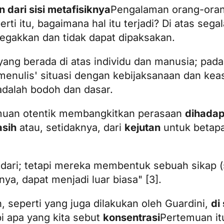
n dari sisi metafisiknya
Pengalaman orang-oran
ti itu, bagaimana hal itu terjadi? Di atas sega
itegakkan dan tidak dapat dipaksakan.
f yang berada di atas individu dan manusia; pa
nulis' situasi dengan kebijaksanaan dan keas
adalah bodoh dan dasar.
emuan otentik membangkitkan perasaan
dihadap
asih
atau, setidaknya, dari
kejutan
untuk betapa
isadari; tetapi mereka membentuk sebuah sikap
nya, dapat menjadi luar biasa" [3].
 seperti yang juga dilakukan oleh Guardini,
di
 apa yang kita sebut
konsentrasi
Pertemuan it