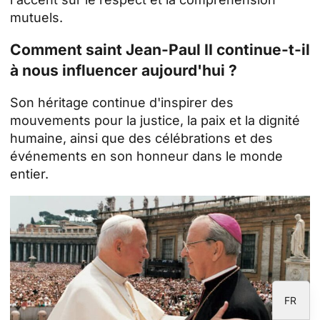
mutuels.
Comment saint Jean-Paul II continue-t-il
ID
à nous influencer aujourd'hui ?
JA
Son héritage continue d'inspirer des
ZH
mouvements pour la justice, la paix et la dignité
PL
humaine, ainsi que des célébrations et des
événements en son honneur dans le monde
RU
entier.
PT
DE
IT
EN
ES
FR