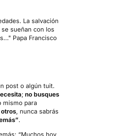
vedades. La salvación
e se sueñan con los
s..." Papa Francisco
 post o algún tuit.
necesita
;
no busques
uno mismo para
 otros
, nunca sabrás
 demás”
.
s demás: “Muchos hoy