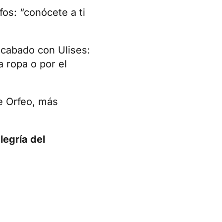
fos: “conócete a ti
acabado con Ulises:
a ropa o por el
e Orfeo, más
alegría del