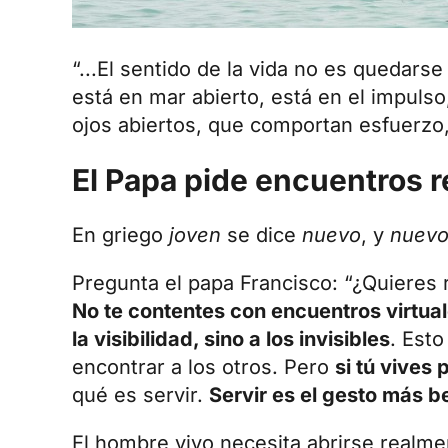
“...El sentido de la vida no es quedars
está en mar abierto, está en el impuls
ojos abiertos, que comportan esfuerzo, 
El Papa pide encuentros re
En griego
joven
se dice
nuevo
, y
nuevo 
Pregunta el papa Francisco: “¿Quieres 
No te contentes con encuentros virtual
la visibilidad, sino a los invisibles
. Esto
encontrar a los otros. Pero
si tú vives
qué es servir.
Servir es el gesto más b
El hombre vivo necesita abrirse realme