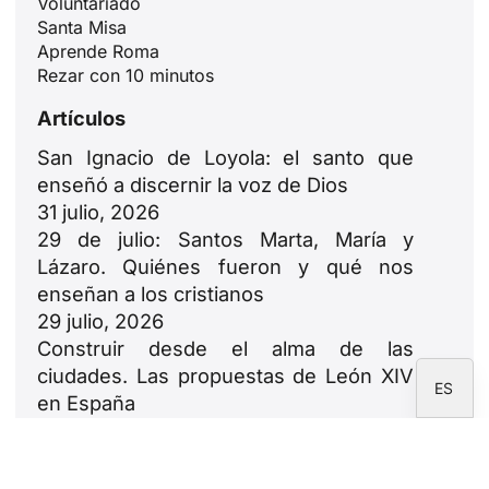
Voluntariado
Santa Misa
ID
Aprende Roma
JA
Rezar con 10 minutos
ZH
Artículos
PL
San Ignacio de Loyola: el santo que
RU
enseñó a discernir la voz de Dios
PT
31 julio, 2026
29 de julio: Santos Marta, María y
DE
Lázaro. Quiénes fueron y qué nos
FR
enseñan a los cristianos
IT
29 julio, 2026
Construir desde el alma de las
EN
ciudades. Las propuestas de León XIV
ES
en España
23 julio, 2026
León XIV: oda a las familias
18 julio, 2026