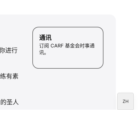
JA
PL
RU
通讯
PT
订阅 CARF 基金会时事通
帮助你进行
DE
讯。
FR
IT
训练有素
EN
ES
ZH
活的圣人