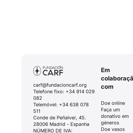
Em
colaboraç
carf@fundacioncarf.org
com
Telefone fixo: +34 914 029
082
Doe online
Telemóvel: +34 638 078
Faça um
511
donativo em
Conde de Peñalver, 45.
géneros
28006 Madrid - Espanha
Doe vasos
NÚMERO DE IVA: