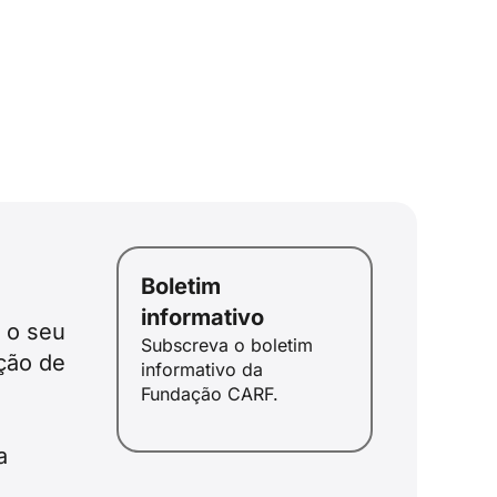
Boletim
ID
informativo
 o seu
JA
Subscreva o boletim
ção de
informativo da
ZH
Fundação CARF.
PL
RU
a
DE