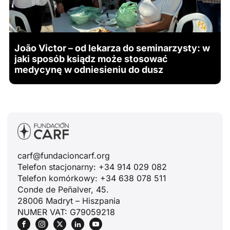
João Victor – od lekarza do seminarzysty: w
jaki sposób ksiądz może stosować
medycynę w odniesieniu do dusz
carf@fundacioncarf.org
Telefon stacjonarny: +34 914 029 082
Telefon komórkowy: +34 638 078 511
Conde de Peñalver, 45.
28006 Madryt – Hiszpania
NUMER VAT: G79059218