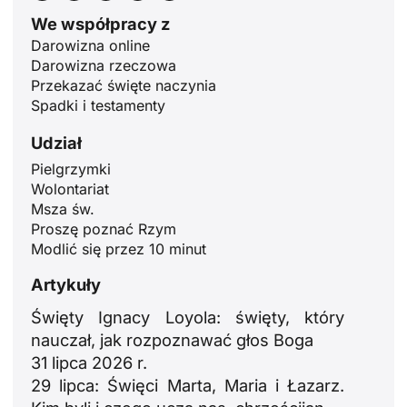
We współpracy z
Darowizna online
Darowizna rzeczowa
Przekazać święte naczynia
Spadki i testamenty
Udział
ID
Pielgrzymki
Wolontariat
JA
Msza św.
ZH
Proszę poznać Rzym
Modlić się przez 10 minut
RU
PT
Artykuły
DE
Święty Ignacy Loyola: święty, który
nauczał, jak rozpoznawać głos Boga
FR
31 lipca 2026 r.
IT
29 lipca: Święci Marta, Maria i Łazarz.
EN