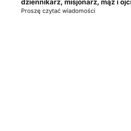
dziennikarz, misjonarz, mąż i ojc
Proszę czytać wiadomości
We
współprac
carf@fundacioncarf.org
Telefon stacjonarny: +34
Darowizna onl
914 029 082
Darowizna
Telefon komórkowy: +34
rzeczowa
638 078 511