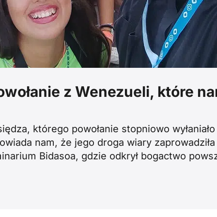
owołanie z Wenezueli, które nar
księdza, którego powołanie stopniowo wyłaniało 
powiada nam, że jego droga wiary zaprowadziła
inarium Bidasoa, gdzie odkrył bogactwo pows