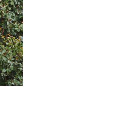
ID
JA
ZH
RU
PT
DE
FR