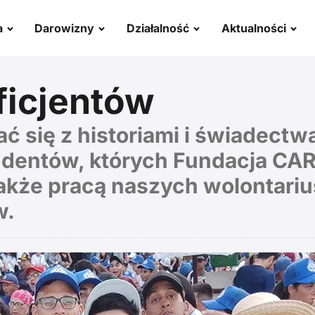
a
Darowizny
Działalność
Aktualności
ficjentów
się z historiami i świadectwa
dentów, których Fundacja CAR
 także pracą naszych wolontari
w.