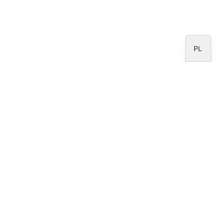
IT
EN
ES
PL
Newsletter
Proszę zapisać się do
Peru
newslettera Fundacji
CARF.