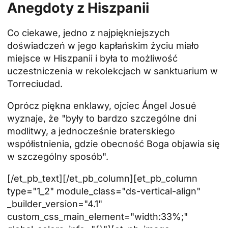
Anegdoty z Hiszpanii
Co ciekawe, jedno z najpiękniejszych
doświadczeń w jego kapłańskim życiu miało
miejsce w Hiszpanii i była to możliwość
uczestniczenia w rekolekcjach w sanktuarium w
Torreciudad.
Oprócz piękna enklawy, ojciec Ángel Josué
wyznaje, że "były to bardzo szczególne dni
modlitwy, a jednocześnie braterskiego
współistnienia, gdzie obecność Boga objawia się
w szczególny sposób".
[/et_pb_text][/et_pb_column][et_pb_column
type="1_2" module_class="ds-vertical-align"
_builder_version="4.1"
custom_css_main_element="width:33%;"