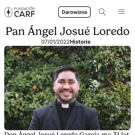
Darowizna
Pan Ángel Josué Loredo
07/01/2022
Historie
Don Ángel Josué Loredo García ma 31 lat