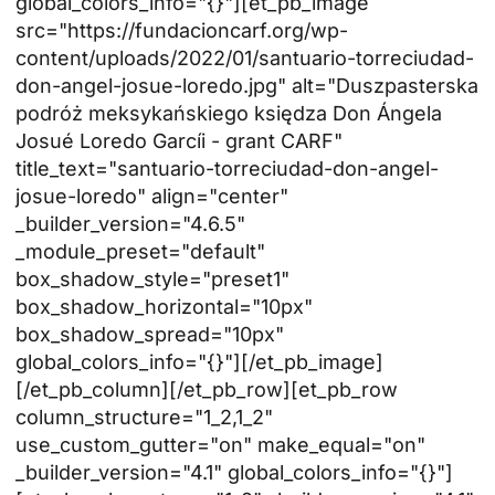
global_colors_info="{}"][et_pb_image
src="https://fundacioncarf.org/wp-
content/uploads/2022/01/santuario-torreciudad-
don-angel-josue-loredo.jpg" alt="Duszpasterska
podróż meksykańskiego księdza Don Ángela
Josué Loredo Garcíi - grant CARF"
title_text="santuario-torreciudad-don-angel-
josue-loredo" align="center"
_builder_version="4.6.5"
_module_preset="default"
box_shadow_style="preset1"
box_shadow_horizontal="10px"
box_shadow_spread="10px"
global_colors_info="{}"][/et_pb_image]
[/et_pb_column][/et_pb_row][et_pb_row
column_structure="1_2,1_2"
use_custom_gutter="on" make_equal="on"
_builder_version="4.1" global_colors_info="{}"]