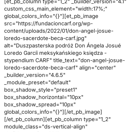
[et_pb_column type="1_2" _builder_version="4.1"
custom_css_main_element="width:17%;"
global_colors_info="{}"][et_pb_image
src="https://fundacioncarf.org/wp-
content/uploads/2022/01/don-angel-josue-
loredo-sacerdote-beca-carf.jpg"
alt="Duszpasterska podróż Don Ángela Josué
Loredo Garcíi meksykańskiego księdza -
stypendium CARF" title_text="don-angel-josue-
loredo-sacerdote-beca-carf" align="center"
_builder_version="4.6.5"
_module_preset="default"
box_shadow_style="preset1"
box_shadow_horizontal="10px"
box_shadow_spread="10px"
global_colors_info="{}"][/et_pb_image]
[/et_pb_column][et_pb_column type="1_2"
module_class="ds-vertical-align"