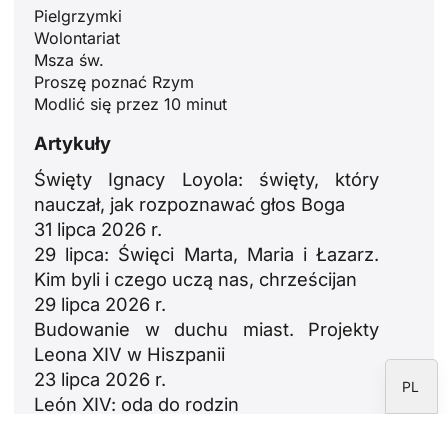
Pielgrzymki
Wolontariat
ID
Msza św.
Proszę poznać Rzym
JA
Modlić się przez 10 minut
ZH
Artykuły
RU
Święty Ignacy Loyola: święty, który
PT
nauczał, jak rozpoznawać głos Boga
DE
31 lipca 2026 r.
29 lipca: Święci Marta, Maria i Łazarz.
FR
Kim byli i czego uczą nas, chrześcijan
IT
29 lipca 2026 r.
EN
Budowanie w duchu miast. Projekty
Leona XIV w Hiszpanii
ES
23 lipca 2026 r.
PL
León XIV: oda do rodzin
18 lipca 2026 r.