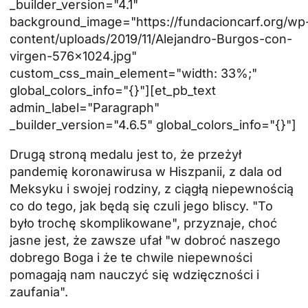
_builder_version="4.1"
background_image="https://fundacioncarf.org/wp
content/uploads/2019/11/Alejandro-Burgos-con-
virgen-576x1024.jpg"
custom_css_main_element="width: 33%;"
global_colors_info="{}"][et_pb_text
admin_label="Paragraph"
_builder_version="4.6.5" global_colors_info="{}"]
Drugą stroną medalu jest to, że przeżył
pandemię koronawirusa w Hiszpanii, z dala od
Meksyku i swojej rodziny, z ciągłą niepewnością
co do tego, jak będą się czuli jego bliscy. "To
było trochę skomplikowane", przyznaje, choć
jasne jest, że zawsze ufał "w dobroć naszego
dobrego Boga i że te chwile niepewności
pomagają nam nauczyć się wdzięczności i
zaufania".