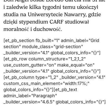
i zaledwie kilka tygodni temu ukończył
studia na Uniwersytecie Nawarry, gdzie
dzięki stypendium CARF studiował
moralność i duchowość.
[et_pb_section fb_built="1" admin_label="Grid
section" module_class="grid-section"
_builder_version="4.1" global_colors_info="{}"]
[et_pb_row column_structure="1_2,1_2"
use_custom_gutter="on" make_equal="on"
_builder_version="4.1" global_colors_info="{}"]
[et_pb_column type="1_2" _builder_version="4.1"
custom_css_main_element="width:17%;"
global_colors_info="{}"][et_pb_text
admin_label="Paragraph"
_builder_version="4.6.5" global_colors_info="{}"]