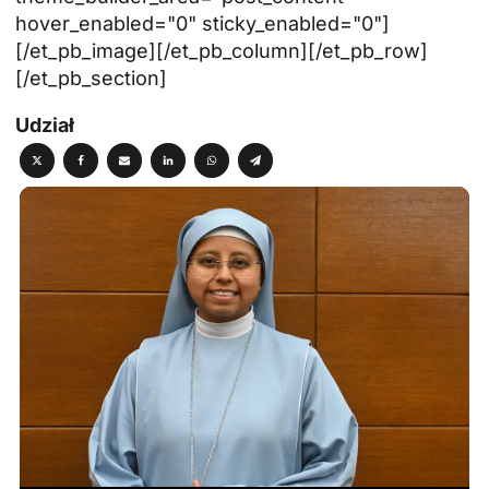
hover_enabled="0" sticky_enabled="0"]
[/et_pb_image][/et_pb_column][/et_pb_row]
[/et_pb_section]
Udział