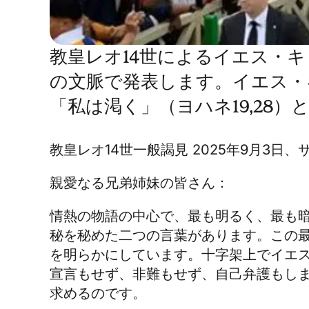
教皇レオ14世によるイエス・キ
の文脈で発表します。イエス・
「私は渇く」（ヨハネ19,28
教皇レオ14世一般謁見
2025年9月3日
親愛なる兄弟姉妹の皆さん：
情熱の物語の中心で、最も明るく、最も
秘を秘めた二つの言葉があります。この
を明らかにしています。十字架上でイエ
宣言もせず、非難もせず、自己弁護もし
求めるのです。