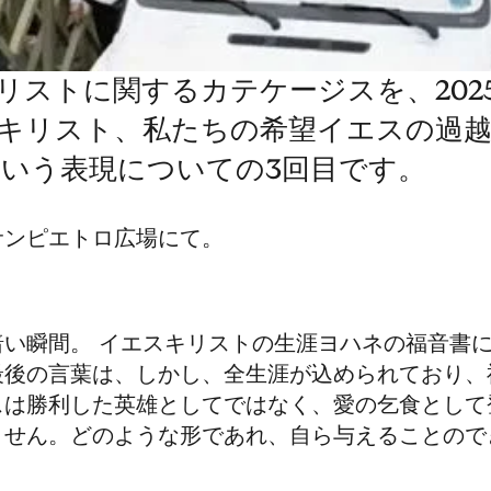
リストに関するカテケージスを、202
キリスト、私たちの希望イエスの過越、
）という表現についての3回目です。
、サンピエトロ広場にて。
暗い瞬間。
イエスキリストの生涯
ヨハネの福音書
最後の言葉は、しかし、全生涯が込められており、
スは勝利した英雄としてではなく、愛の乞食として
ません。どのような形であれ、自ら与えることので