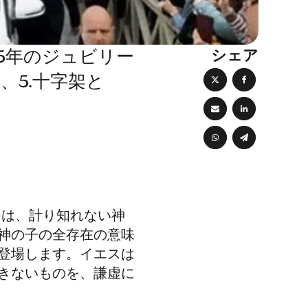
シェア
5年のジュビリー
5.十字架と
には、計り知れない神
神の子の全存在の意味
登場します。イエスは
きないものを、謙虚に