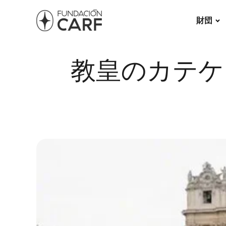
財団
教皇のカテケ