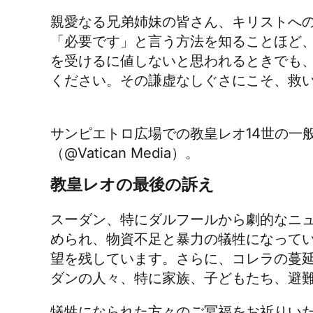
親愛なる兄弟姉妹の皆さん、キリストへ
「必要です」と言う方法を知ることほど
を受けるに値しないと思われるときでも
ください。その謙虚なしぐさにこそ、救
サンピエトロ広場での教皇レオ14世の一
（@Vatican Media）。
教皇レオの最後の訴え
スーダン、特にダルフールから劇的なニ
められ、物資不足と暴力の犠牲になって
望を残しています。さらに、コレラの蔓
ダンの人々、特に家族、子どもたち、避
犠牲になられた方々のご冥福をお祈りい