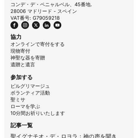
コンデ・デ・ペニャルベル、45番地.
28006 マドリード - スペイン
VAT番号: G79059218
協力
オンラインで寄付をする
現物寄付
神聖な器を寄贈
遺贈と遺言
参加する
ピルグリマージュ
ボランティア活動
ID
聖ミサ
ローマを学ぶ
ZH
10分間お祈りいたします
PL
記事一覧
RU
聖イグナチオ・デ・ロヨラ：神の声を聞き