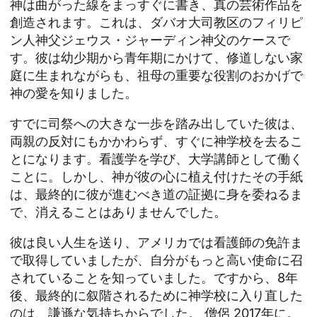
神は曲がった線をまっすぐに書き、真の芸術作品を
創造されます。これは、ダバオ大司教区のフィリピ
ン人神父ジェウス・ジャーディン神父のケースで
す。彼は幼少期から青年期にかけて、修道しない家
庭に生まれながらも、祖母の重要な役割のおかげで
神の愛を知りました。
すでに司祭への大きな一歩を踏み出していた彼は、
両親の反対にもかかわらず、すぐに神学校を去るこ
とになります。看護学を学び、大学講師として働く
ことに。しかし、神が彼の心に植え付けたその手紙
は、最終的に彼が進むべき道の証拠に身を委ねるま
で、消えることはありませんでした。
彼は良い人生を送り、アメリカでは看護師の免許ま
で取得していましたが、自分がもっと高い使命に召
されていることを知っていました。ですから、8年
後、最終的に叙階されるために神学校に入り直した
のは、謙遜な気持ちからでした。
僧侶
2017年に。