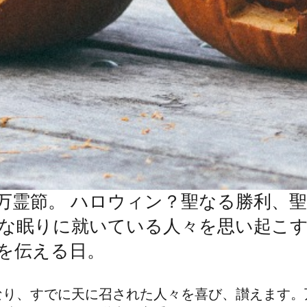
 2 日は万霊節。 ハロウィン？聖なる勝利
な眠りに就いている人々を思い起こ
を伝える日。
なり、すでに天に召された人々を喜び、讃えます。