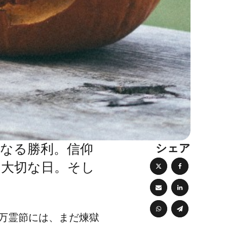
シェア
、聖なる勝利。信仰
す大切な日。そし
万霊節には、まだ煉獄