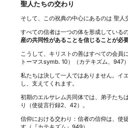
聖人たちの交わり
そして、この祝典の中心にあるのは
聖人
すべての信者は一つの体を形成しているので
産の共同性があることを信じることが必
こうして、キリストの善はすべての会員に
トーマス
symb. 10）（カテキズム、947
私たちは決して一人ではありません。イ
し、支えてくれます。
初期のエルサレム共同体では、弟子たち
り（使徒言行録2、42）。
信仰における交わり：信者の信仰は、使
す（『カテキズム』949）。