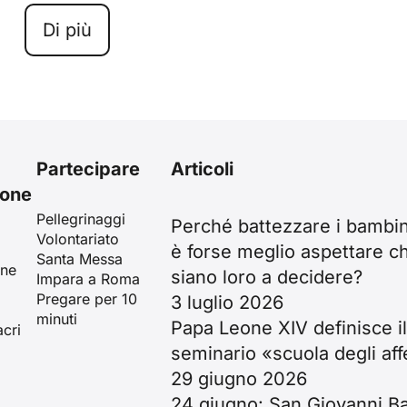
Di più
Partecipare
Articoli
ione
Pellegrinaggi
Perché battezzare i bambi
Volontariato
è forse meglio aspettare c
Santa Messa
ine
siano loro a decidere?
Impara a Roma
Pregare per 10
3 luglio 2026
minuti
Papa Leone XIV definisce i
cri
seminario «scuola degli aff
29 giugno 2026
24 giugno: San Giovanni Bat