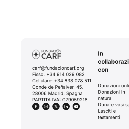
In
collaboraz
carf@fundacioncarf.org
con
Fisso: +34 914 029 082
Cellulare: +34 638 078 511
Donazioni onl
Conde de Peñalver, 45.
Donazioni in
28006 Madrid, Spagna
natura
PARTITA IVA: G79059218
Donare vasi sa
Lasciti e
testamenti