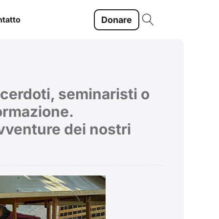
Donare
tatto
cerdoti, seminaristi o
formazione.
avventure dei nostri