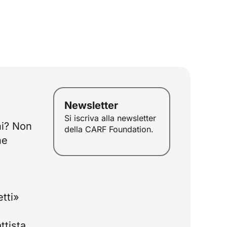
ID
Newsletter
JA
Si iscriva alla newsletter
ni? Non
della CARF Foundation.
ZH
he
PL
RU
PT
l
etti»
DE
FR
tista,