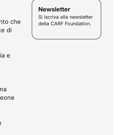
Newsletter
Si iscriva alla newsletter
anto che
della CARF Foundation.
ce di
ia e
ID
JA
ZH
PL
ima
RU
 Leone
PT
DE
e
FR