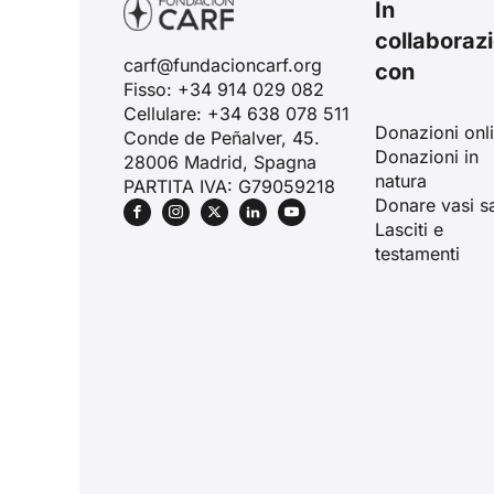
In
collaboraz
carf@fundacioncarf.org
con
Fisso: +34 914 029 082
Cellulare: +34 638 078 511
Donazioni onl
Conde de Peñalver, 45.
Donazioni in
28006 Madrid, Spagna
natura
PARTITA IVA: G79059218
Donare vasi sa
Lasciti e
testamenti