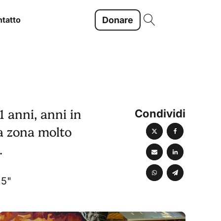
Donare
tatto
Condividi
1 anni, anni in
na zona molto
.
.5"