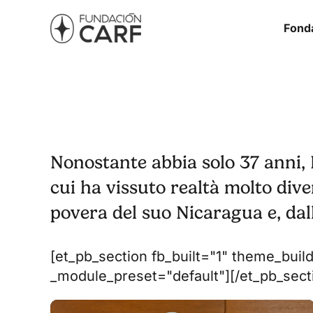
Fond
Nonostante abbia solo 37 anni, D
cui ha vissuto realtà molto dive
povera del suo Nicaragua e, dall
[et_pb_section fb_built="1" theme_buil
_module_preset="default"][/et_pb_secti