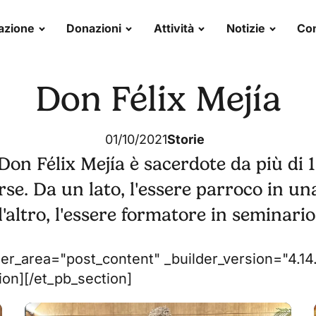
azione
Donazioni
Attività
Notizie
Con
Don Félix Mejía
01/10/2021
Storie
on Félix Mejía è sacerdote da più di 1
rse. Da un lato, l'essere parroco in u
'altro, l'essere formatore in seminario
der_area="post_content" _builder_version="4.14
on][/et_pb_section]