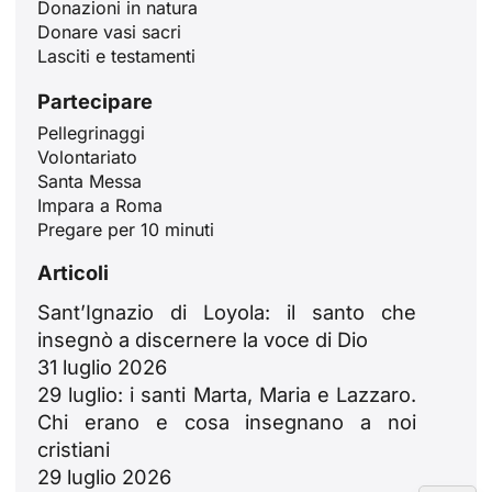
Donazioni in natura
Donare vasi sacri
Lasciti e testamenti
Partecipare
Pellegrinaggi
ID
Volontariato
Santa Messa
JA
Impara a Roma
ZH
Pregare per 10 minuti
PL
Articoli
RU
Sant’Ignazio di Loyola: il santo che
PT
insegnò a discernere la voce di Dio
31 luglio 2026
DE
29 luglio: i santi Marta, Maria e Lazzaro.
FR
Chi erano e cosa insegnano a noi
EN
cristiani
29 luglio 2026
ES