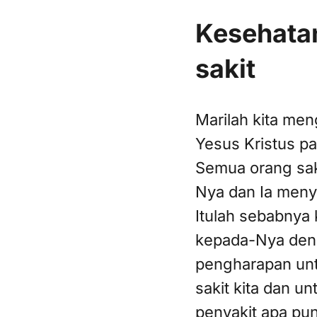
Kesehata
sakit
Marilah kita men
Yesus Kristus pad
Semua orang sak
Nya dan Ia men
Itulah sebabnya 
kepada-Nya den
pengharapan un
sakit kita dan u
penyakit apa pun