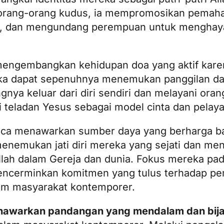
an orang-orang kudus, ia mempromosikan pemah
an, dan mengundang perempuan untuk menghaya
engembangkan kehidupan doa yang aktif kare
ka dapat sepenuhnya menemukan panggilan d
nya keluar dari diri sendiri dan melayani oran
i teladan Yesus sebagai model cinta dan pelay
ica menawarkan sumber daya yang berharga ba
enemukan jati diri mereka yang sejati dan me
Allah dalam Gereja dan dunia. Fokus mereka pad
ncerminkan komitmen yang tulus terhadap p
lam masyarakat kontemporer.
nawarkan pandangan yang mendalam dan bija