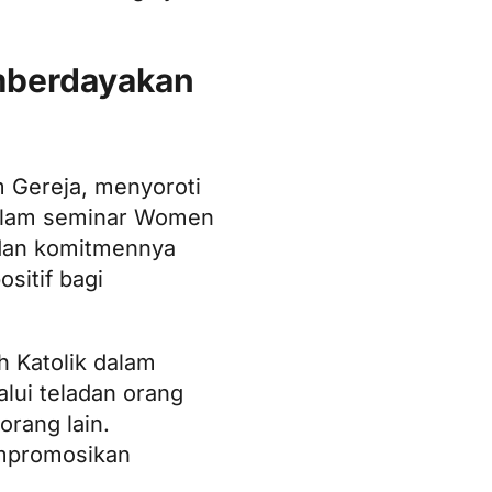
emberdayakan
m Gereja, menyoroti
Dalam seminar Women
 dan komitmennya
sitif bagi
 Katolik dalam
alui teladan orang
orang lain.
empromosikan