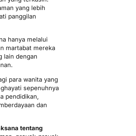
aman yang lebih
ti panggilan
na hanya melalui
an martabat mereka
g lain dengan
anan.
gi para wanita yang
nghayati sepenuhnya
a pendidikan,
emberdayaan dan
ksana tentang