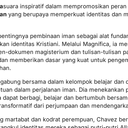
ca
suara inspiratif dalam mempromosikan pera
kan
yang berupaya memperkuat identitas dan 
entingnya pembinaan iman sebagai alat funda
 identitas Kristiani. Melalui Magnífica, ia m
-dokumen magisterium dan tulisan-tulisan pa
a dan memberikan dasar yang kuat untuk peng
han.
rgabung bersama dalam kelompok belajar dan 
tuan dalam perjalanan iman. Dia menekankan 
 dapat berbagi, belajar dan bertumbuh bersam
ransformatif dari perjumpaan dan mendengarka
g martabat dan kodrat perempuan, Chavez be
ul identitas mereka sebagai putri-putri Alla