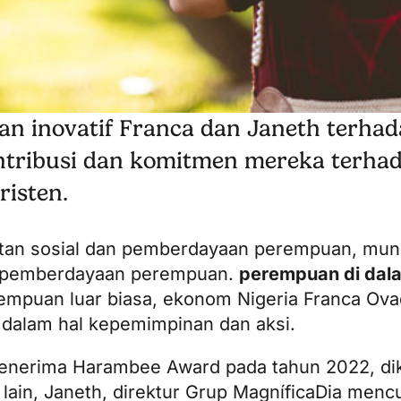
an inovatif Franca dan Janeth terha
ontribusi dan komitmen mereka terha
isten.
batan sosial dan pemberdayaan perempuan, mun
n pemberdayaan perempuan.
perempuan di dal
empuan luar biasa, ekonom Nigeria Franca Ova
f dalam hal kepemimpinan dan aksi.
 penerima Harambee Award pada tahun 2022, di
 lain, Janeth, direktur
Grup Magnífica
Dia menc