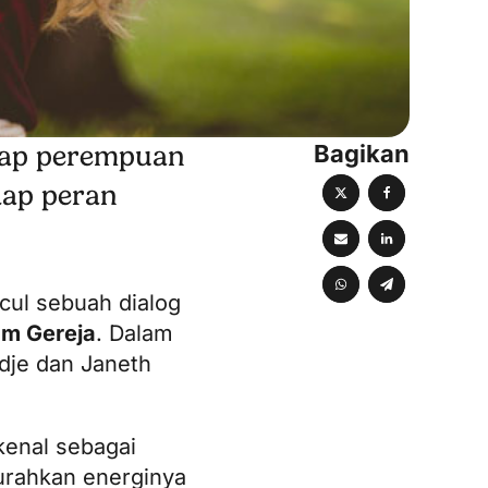
Bagikan
dap perempuan
dap peran
cul sebuah dialog
am Gereja
. Dalam
dje dan Janeth
kenal sebagai
urahkan energinya