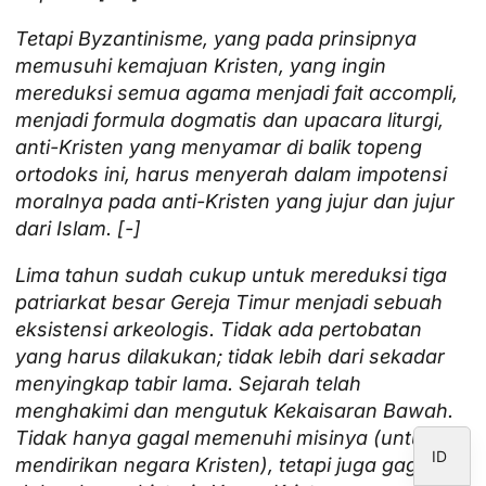
Tetapi Byzantinisme, yang pada prinsipnya
memusuhi kemajuan Kristen, yang ingin
mereduksi semua agama menjadi fait accompli,
JA
menjadi formula dogmatis dan upacara liturgi,
ZH
anti-Kristen yang menyamar di balik topeng
PL
ortodoks ini, harus menyerah dalam impotensi
moralnya pada anti-Kristen yang jujur dan jujur
RU
dari Islam. [-]
PT
Lima tahun sudah cukup untuk mereduksi tiga
DE
patriarkat besar Gereja Timur menjadi sebuah
FR
eksistensi arkeologis. Tidak ada pertobatan
IT
yang harus dilakukan; tidak lebih dari sekadar
menyingkap tabir lama. Sejarah telah
EN
menghakimi dan mengutuk Kekaisaran Bawah.
ES
Tidak hanya gagal memenuhi misinya (untuk
ID
mendirikan negara Kristen), tetapi juga gagal