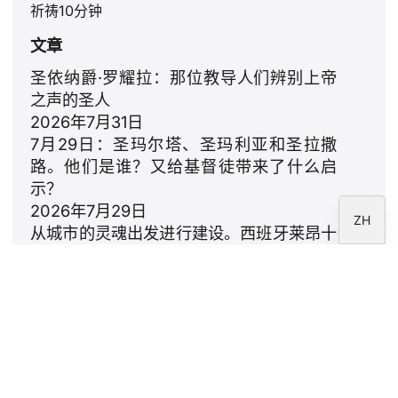
祈祷10分钟
RU
文章
PT
DE
圣依纳爵·罗耀拉：那位教导人们辨别上帝
之声的圣人
FR
2026年7月31日
IT
7月29日：圣玛尔塔、圣玛利亚和圣拉撒
EN
路。他们是谁？又给基督徒带来了什么启
示？
ES
2026年7月29日
ZH
从城市的灵魂出发进行建设。西班牙莱昂十
四世的提案
2026年7月23日
利奥十四世：致家庭的颂歌
2026年7月18日
通讯
订阅 CARF 基金会时事通讯。