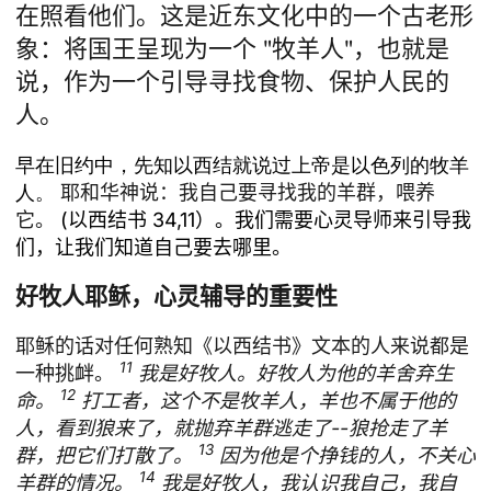
在照看他们。这是近东文化中的一个古老形
象：将国王呈现为一个 "牧羊人"，也就是
说，作为一个引导寻找食物、保护人民的
人。
早在旧约中，先知以西结就说过上帝是以色列的牧羊
人。
耶和华神说：我自己要寻找我的羊群，喂养
它。
(以西结书 34,11）。我们需要心灵导师来引导我
们，让我们知道自己要去哪里。
好牧人耶稣，心灵辅导的重要性
耶稣的话对任何熟知《以西结书》文本的人来说都是
11
一种挑衅。
我是好牧人。好牧人为他的羊舍弃生
12
命。
打工者，这个不是牧羊人，羊也不属于他的
人，看到狼来了，就抛弃羊群逃走了--狼抢走了羊
13
群，把它们打散了。
因为他是个挣钱的人，不关心
14
羊群的情况。
我是好牧人，我认识我自己，我自