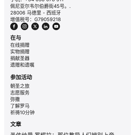
佩尼亚尔韦尔伯爵街45号。.
28006 马德里 - 西班牙
增值税号：G79059218
在与
在线捐赠
实物捐赠
捐献圣器
遗赠和遗嘱
参加活动
ID
朝圣之旅
志愿服务
JA
弥撒
PL
了解罗马
祈祷10分钟
RU
文章
PT
DE
圣依纳爵·罗耀拉：那位教导人们辨别上帝