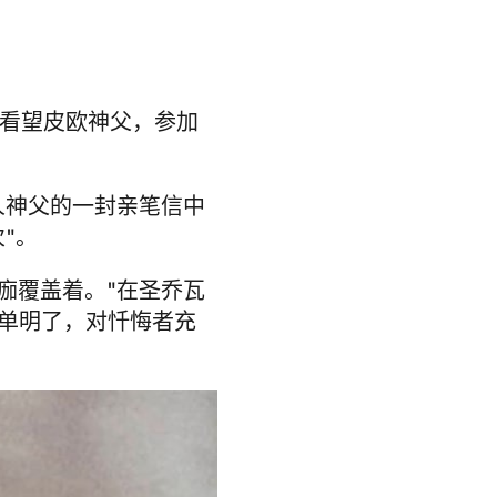
多看望皮欧神父，参加
人神父的一封亲笔信中
"。
痂覆盖着。"在圣乔瓦
单明了，对忏悔者充