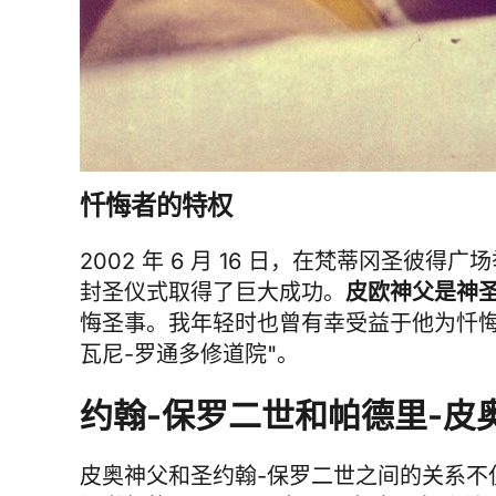
忏悔者的特权
2002 年 6 月 16 日，在梵蒂冈圣彼得
封圣仪式取得了巨大成功。
皮欧神父是神
悔圣事。我年轻时也曾有幸受益于他为忏
瓦尼-罗通多修道院"。
约翰-保罗二世和帕德里-皮
皮奥神父和圣约翰-保罗二世之间的关系不