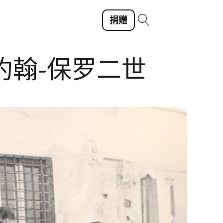
捐赠
约翰-保罗二世