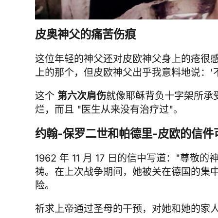
皮奥神父的痛苦伤痕
这位年轻的神父还对皮欧神父身上的疮很感
上的那个，但皮欧神父出乎我意料地说：'
这个
第六次肩伤
就像耶稣背负十字架所承
烂，而且 "医生从来没有治疗过"。
约翰-保罗二世和帕德里-皮欧的信
1962 年 11 月 17 日的信中写道
祷。在上次战争期间，她被关在德国的集
险。
祈求上帝通过圣母的干预，对她和她的家