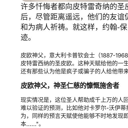
许多忏悔者都向皮特雷奇纳的圣
后，尽管距离遥远，他们的友谊
和为病人祈祷。就这样，约翰-
迹。
皮欧神父，意大利卡普钦会士（1887-19
皮特雷西纳的圣皮欧。这种天赋给他的一
还有那些认为他是疯子或骗子的人给他带
皮欧神父，神圣仁慈的慷慨施舍者
现实情况是，这位圣人帮助成千上万的人
难以验证的预测，比如他对卡罗尔-沃伊蒂拉本人
为，同样的预言天赋使他能够不时地发现即
本......"。