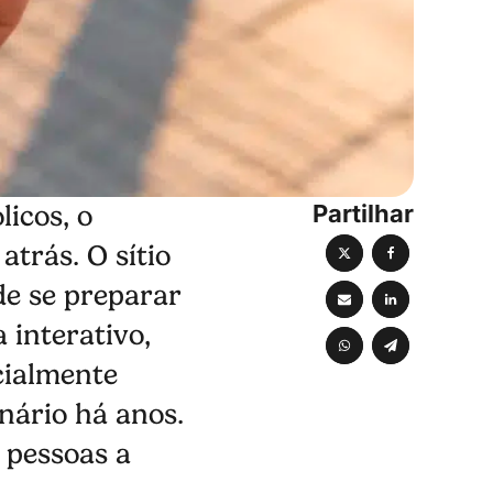
Partilhar
icos, o
atrás. O sítio
de se preparar
 interativo,
cialmente
nário há anos.
 pessoas a