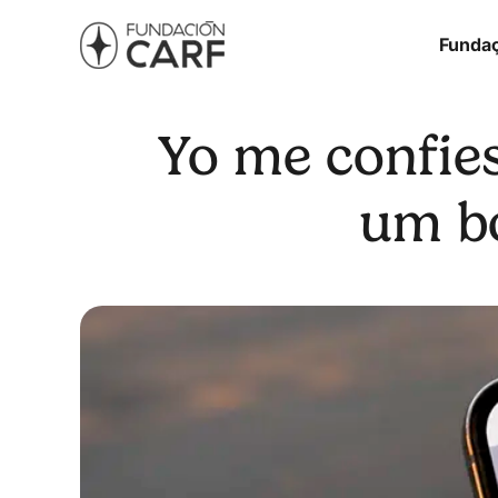
Funda
Yo me confies
um b