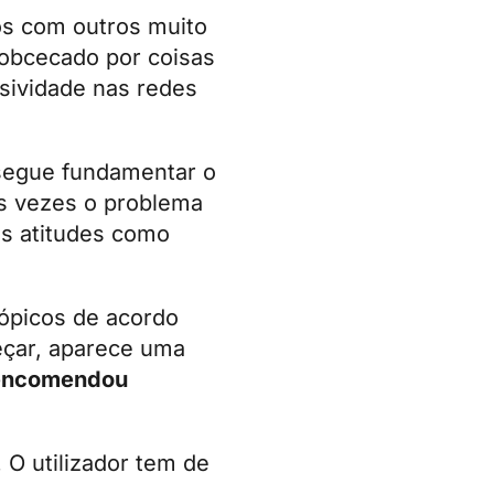
os com outros muito
r obcecado por coisas
ssividade nas redes
nsegue fundamentar o
as vezes o problema
as atitudes como
tópicos de acordo
eçar, aparece uma
 encomendou
 O utilizador tem de