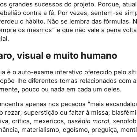
s grandes sucessos do projeto. Porque, atua
rebelião contra a fé. Por vezes, sentem-se si
erdeu o hábito. Não se lembra das fórmulas. N
mpre os mesmos” e que não vale a pena voltar
ial.
aro, visual e muito humano
ia é o auto-exame interativo oferecido pelo sí
propõe-lhe diferentes temas relacionados com a
larmente, pouco ou nada em cada um deles.
oncentra apenas nos pecados “mais escandalosos
rezar; superstição ou faltar à missa; blasfémi
va, crítica, mexericos,
assédio moral
, xenofob
nância, materialismo, egoísmo, preguiça, mentir