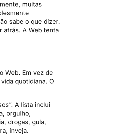
lmente, muitas
mplesmente
ão sabe o que dizer.
 atrás. A Web tenta
tio Web. Em vez de
 vida quotidiana. O
”. A lista inclui
a, orgulho,
ia, drogas, gula,
a, inveja.