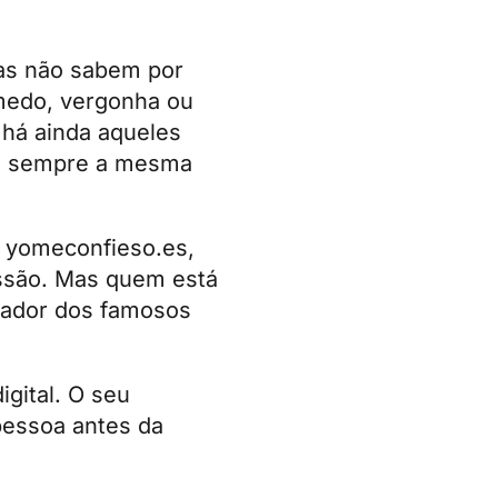
as não sabem por
medo, vergonha ou
há ainda aqueles
em sempre a mesma
:
yomeconfieso.es
,
issão. Mas quem está
riador dos famosos
gital. O seu
pessoa antes da