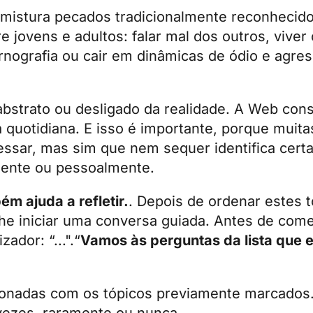
istura pecados tradicionalmente reconhecid
e jovens e adultos: falar mal dos outros, vive
rnografia ou cair em dinâmicas de ódio e agre
 abstrato ou desligado da realidade. A Web co
 quotidiana. E isso é importante, porque muit
essar, mas sim que nem sequer identifica cert
lmente ou pessoalmente.
ém ajuda a refletir.
. Depois de ordenar estes 
lhe iniciar uma conversa guiada. Antes de com
ador: “...".“
Vamos às perguntas da lista que
cionadas com os tópicos previamente marcados.