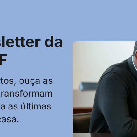
etter da
F
tos, ouça as
 transformam
a as últimas
casa.