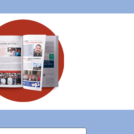
ID
JA
ZH