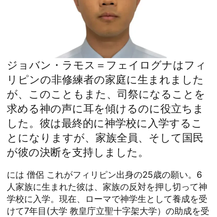
ジョバン・ラモス＝フェイログナはフィ
リピンの非修練者の家庭に生まれました
が、このこともまた、司祭になることを
求める神の声に耳を傾けるのに役立ちま
した。彼は最終的に神学校に入学するこ
とになりますが、家族全員、そして国民
が彼の決断を支持しました。
には
僧侶
これがフィリピン出身の25歳の願い。6
人家族に生まれた彼は、家族の反対を押し切って神
学校に入学。現在、ローマで神学生として養成を受
けて7年目(
大学
教皇庁立聖十字架大学）の助成を受