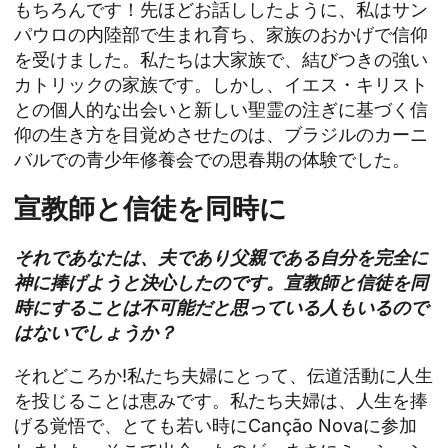
もちろんです！先ほどお話ししたように、私はサン
パウロの内陸部で生まれ育ち、家族のおかげで信仰
を受けました。私たちは大家族で、結びつきの強い
カトリックの家族です。しかし、イエス・キリスト
との個人的な出会いと新しい聖霊の注ぎに基づく信
仰の生き方を目覚めさせたのは、ブラジルのカーニ
バルでの青少年修養会での思春期の体験でした。
宣教師と信徒を同時に
それであなたは、夫であり父親である自分を完全に
神に捧げようと決心したのです。宣教師と信徒を同
時にすることは不可能だと思っている人もいるので
はないでしょうか？
それどころか!私たち夫婦にとって、伝道活動に人生
を投じることは恵みです。私たち夫婦は、人生を捧
げる覚悟で、とても若い時にCanção Novaに参加