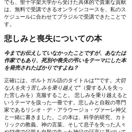
でも、聖十字架大学から受けた具体的で貴重な貢献
は、無料で受講できるオンラインコースを、私のス
ケジュールに合わせてブラジルで受講できたことで
す。
悲しみと喪失についての本
今までお伝えしていなかったことですが、あなたは
作家でもあり、死別や喪失の弔いをテーマにした本
を発売されたばかりですよね？
正確には、ポルトガル語のタイトルは""です。
大切
な人を失う苦しみを乗り越えて
"（愛する人を失っ
た苦しみを）克服すること。 悲しみを乗り越えると
いうテーマを扱った一冊です。悲しみと自殺の専門
家であるリシオ・デ・アラウージョ・ヴァーレ神父
と一緒に書きました。この本は、科学的研究、カト
リックの教義、神の言葉、そして息子を失った人々
や13歳で父親を自殺で失った神父の証言に基づいて