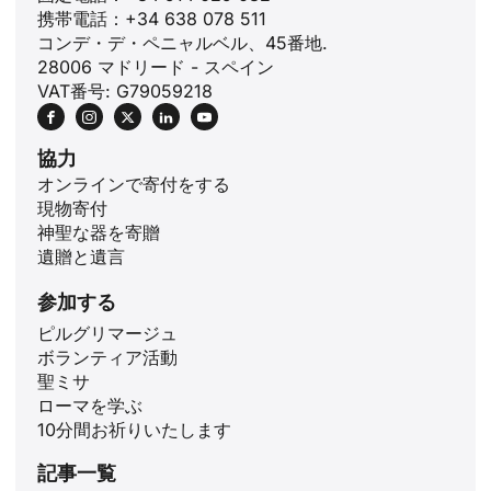
携帯電話：+34 638 078 511
コンデ・デ・ペニャルベル、45番地.
28006 マドリード - スペイン
VAT番号: G79059218
協力
オンラインで寄付をする
現物寄付
神聖な器を寄贈
遺贈と遺言
参加する
ピルグリマージュ
ボランティア活動
聖ミサ
ID
ローマを学ぶ
ZH
10分間お祈りいたします
PL
記事一覧
RU