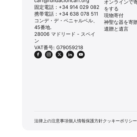
carf@fundacioncarf.org
オンラインで
固定電話：+34 914 029 082
をする
携帯電話：+34 638 078 511
現物寄付
コンデ・デ・ペニャルベル、
神聖な器を寄
45番地.
遺贈と遺言
28006 マドリード - スペイ
ン
VAT番号: G79059218
法律上の注意事項
個人情報保護方針
クッキーポリシー