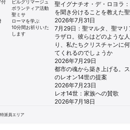
寄付
ピルグリマージュ
聖イグナチオ・デ・ロヨラ
ボランティア活動
を聞き分けることを教えた
聖ミサ
2026年7月31日
贈
ローマを学ぶ
10分間お祈りいた
7月29日：聖マルタ、聖マリ
します
ラザロ。彼らはどのような
り、私たちクリスチャンに
てくれるのでしょうか
2026年7月29日
都市の魂から築き上げる。
のレオン14世の提案
2026年7月23日
レオ14世：家族への賛歌
2026年7月18日
特派員エリア