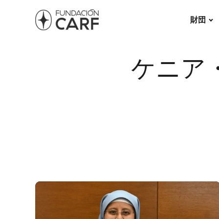
財団
ケニア