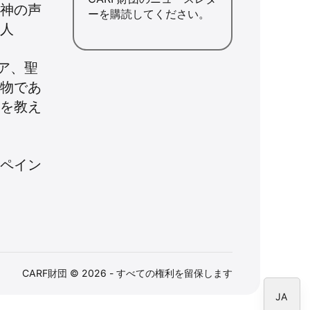
：神の声
ーを購読してください。
聖人
ア、聖
ID
人物であ
ZH
何を教え
PL
RU
PT
スペイン
DE
FR
IT
EN
CARF財団 © 2026 - すべての権利を留保します
ES
JA