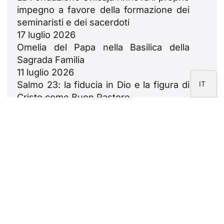
PT
impegno a favore della formazione dei
DE
seminaristi e dei sacerdoti
17 luglio 2026
FR
Omelia del Papa nella Basilica della
EN
Sagrada Familia
ES
11 luglio 2026
Salmo 23: la fiducia in Dio e la figura di
IT
Cristo come Buon Pastore
9 luglio 2026
Che cos’è una novena e come si prega
5 luglio 2026
Newsletter
Si iscriva alla newsletter della CARF
Foundation.
Avviso legale