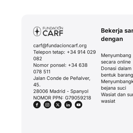
Bekerja s
dengan
carf@fundacioncarf.org
Telepon tetap: +34 914 029
Menyumbang
082
secara online
Nomor ponsel: +34 638
Donasi dalam
078 511
bentuk baran
Jalan Conde de Peñalver,
Menyumbang
45.
bejana suci
28006 Madrid - Spanyol
Wasiat dan su
NOMOR PPN: G79059218
wasiat