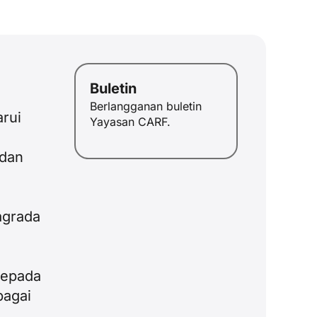
Buletin
Berlangganan buletin
rui
JA
Yayasan CARF.
ZH
 dan
PL
RU
PT
agrada
DE
FR
kepada
IT
bagai
EN