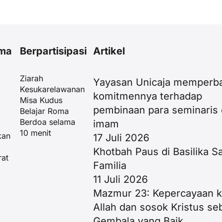
ama
Berpartisipasi
Artikel
Ziarah
Yayasan Unicaja memperba
Kesukarelawanan
komitmennya terhadap
Misa Kudus
pembinaan para seminaris
Belajar Roma
Berdoa selama
imam
g
10 menit
kan
17 Juli 2026
Khotbah Paus di Basilika S
rat
Familia
11 Juli 2026
Mazmur 23: Kepercayaan 
Allah dan sosok Kristus se
Gembala yang Baik