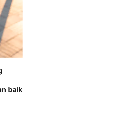
g
an baik