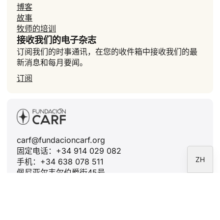
博客
JA
故事
牧师的培训
PL
接收我们的电子杂志
RU
订阅我们的时事通讯，在您的收件箱中接收我们的最
新消息和每月要闻。
PT
订阅
DE
FR
IT
EN
carf@fundacioncarf.org
ES
固定电话：+34 914 029 082
ZH
手机：+34 638 078 511
佩尼亚尔韦尔伯爵街45号。.
28006 马德里 - 西班牙
增值税号：G79059218