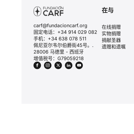
在与
carf@fundacioncarf.org
在线捐赠
固定电话：+34 914 029 082
实物捐赠
手机：+34 638 078 511
捐献圣器
佩尼亚尔韦尔伯爵街45号。.
遗赠和遗嘱
28006 马德里 - 西班牙
增值税号：G79059218
法律通知
隐私政策
饼干政策
特派记者区