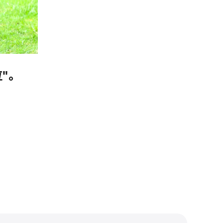
"。
ID