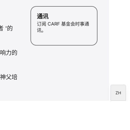
JA
通讯
PL
订阅 CARF 基金会时事通
RU
 '的
讯。
PT
DE
影响力的
FR
IT
EN
和神父培
ES
ZH
史
CARF基金会 © 2026 - 保留所有权利