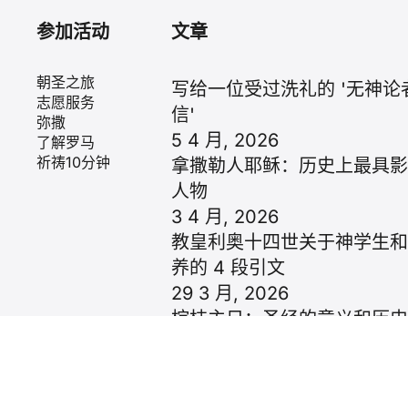
参加活动
文章
朝圣之旅
写给一位受过洗礼的 '无神论者
志愿服务
信'
弥撒
5 4 月, 2026
了解罗马
祈祷10分钟
拿撒勒人耶稣：历史上最具
人物
3 4 月, 2026
教皇利奥十四世关于神学生
养的 4 段引文
29 3 月, 2026
棕枝主日：圣经的意义和历
27 3 月, 2026