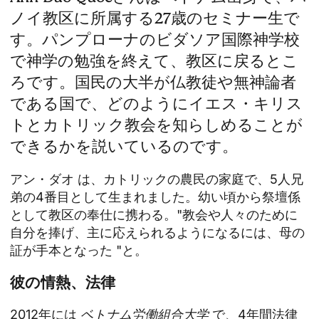
ノイ教区に所属する27歳のセミナー生で
す。パンプローナのビダソア国際神学校
で神学の勉強を終えて、教区に戻るとこ
ろです。国民の大半が仏教徒や無神論者
である国で、どのようにイエス・キリス
トとカトリック教会を知らしめることが
できるかを説いているのです。
アン・ダオ
は、カトリックの農民の家庭で、5人兄
弟の4番目として生まれました。幼い頃から祭壇係
として教区の奉仕に携わる。"教会や人々のために
自分を捧げ、主に応えられるようになるには、母の
証が手本となった "と。
彼の情熱、法律
2012年には
ベトナム労働組合大学
で、4年間法律