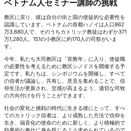
ベトナム人セミナー講師の挑戦
教区に戻り、彼は自分の街と国の使徒的な必要性を
認識しています。ベトナムの首都ハノイは人口862
万3,680人で、そのうちカトリック教徒はわずか371
万1,280人。151の小教区に約170人の司祭がいま
す。
今年、私たち大司教区は「宣教年」に入り、使徒職
の必要性を考えるために教区シノドスを開催する予
定です。私たちは、シンポジウムを開催し、すべて
の信者が議論し、共有し、意見を集めることで、信
仰生活が更新され、交感が高まるよう、適切な司牧
の方向付けを行うことができます。
社会の変化と挑戦の時代に生きる彼にとって、すべ
てのカトリック信者は、より成熟した方法で信仰を
生き、福音化の使命のために新しく、より積極的で
効果的な奉仕に身を投じるよう求められているので