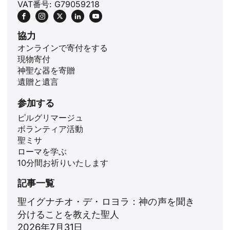
VAT番号: G79059218
協力
オンラインで寄付をする
現物寄付
神聖な器を寄贈
遺贈と遺言
参加する
ピルグリマージュ
ボランティア活動
ID
聖ミサ
ローマを学ぶ
ZH
10分間お祈りいたします
PL
記事一覧
RU
聖イグナチオ・デ・ロヨラ：神の声を聞き
PT
分けることを教えた聖人
DE
2026年7月31日