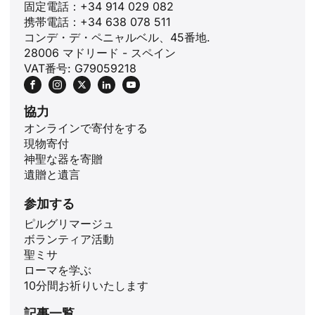
固定電話：+34 914 029 082
携帯電話：+34 638 078 511
コンデ・デ・ペニャルベル、45番地.
28006 マドリード - スペイン
VAT番号: G79059218
協力
オンラインで寄付をする
現物寄付
神聖な器を寄贈
遺贈と遺言
ID
参加する
ZH
ピルグリマージュ
ボランティア活動
PL
聖ミサ
RU
ローマを学ぶ
10分間お祈りいたします
PT
記事一覧
DE