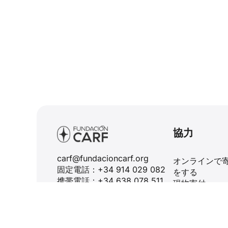
協力
carf@fundacioncarf.org
オンラインで
固定電話：+34 914 029 082
をする
携帯電話：+34 638 078 511
現物寄付
コンデ・デ・ペニャルベル、
神聖な器を寄
45番地.
遺贈と遺言
28006 マドリード - スペイ
ン