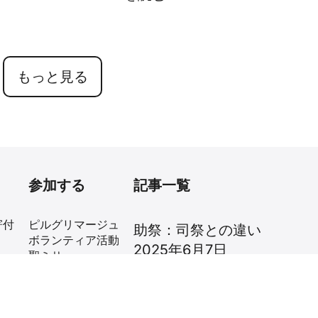
もっと見る
参加する
記事一覧
寄付
ピルグリマージュ
助祭：司祭との違い
ボランティア活動
2025年6月7日
聖ミサ
2026年イエスの聖心の祝日
贈
ローマを学ぶ
10分間お祈りいた
2025年6月4日
します
聖霊の甘い水