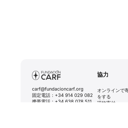
協力
carf@fundacioncarf.org
オンラインで
固定電話：+34 914 029 082
をする
携帯電話：+34 638 078 511
現物寄付
コンデ・デ・ペニャルベル、
神聖な器を寄
45番地.
遺贈と遺言
28006 マドリード - スペイ
ン