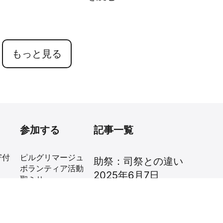
もっと見る
参加する
記事一覧
寄付
ピルグリマージュ
助祭：司祭との違い
ボランティア活動
2025年6月7日
聖ミサ
2026年イエスの聖心の祝日
贈
ローマを学ぶ
10分間お祈りいた
2025年6月4日
します
聖霊の甘い水