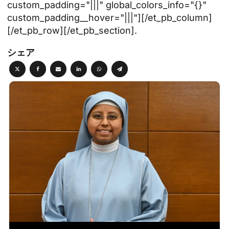
custom_padding="|||" global_colors_info="{}"
custom_padding__hover="|||"][/et_pb_column]
[/et_pb_row][/et_pb_section].
シェア