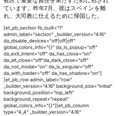
教区で重要な責任を果たすために召され
ています。昨年7月、彼はスペインを離
れ、大司教に仕えるために帰国した。
[et_pb_section fb_built="1"
admin_label="section" _builder_version="4.16"
da_disable_devices="off|off|off"
global_colors_info="{}" da_is_popup="off"
da_exit_intent="off" da_has_close="on"
da_alt_close="off"da_dark_close="off"
da_not_modal="on" da_is_singular="off"
da_with_loader="off" da_has_shadow="on"]
[et_pb_row admin_label="row"
_builder_version="4.16" background_size="initial"
background_position="top_left"
background_repeat="repeat"
global_colors_info="{}"][et_pb_column
type="4_4" _builder_version="4.16"