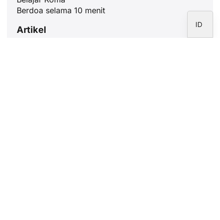
ES
Berdoa selama 10 menit
ID
Artikel
Paus Leo XIV: Selamat datang Bapa
Suci
9 Mei, 2025
Imam, psikologi dari sebuah panggilan
5 Mei, 2025
Tanda X yang mendukung Gereja,
sebuah gerakan yang membantu
banyak orang
30 April, 2025
Paus Fransiskus meninggal dunia pada
usia 88 tahun
21 April, 2025
Buletin