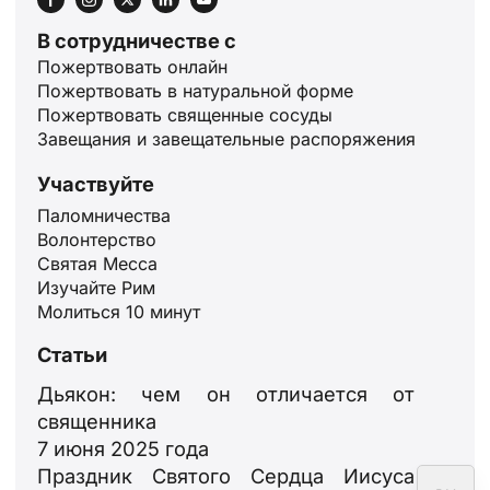
В сотрудничестве с
Пожертвовать онлайн
Пожертвовать в натуральной форме
Пожертвовать священные сосуды
ID
Завещания и завещательные распоряжения
JA
Участвуйте
ZH
Паломничества
Волонтерство
PL
Святая Месса
PT
Изучайте Рим
Молиться 10 минут
DE
FR
Статьи
IT
Дьякон: чем он отличается от
священника
EN
7 июня 2025 года
ES
Праздник Святого Сердца Иисуса