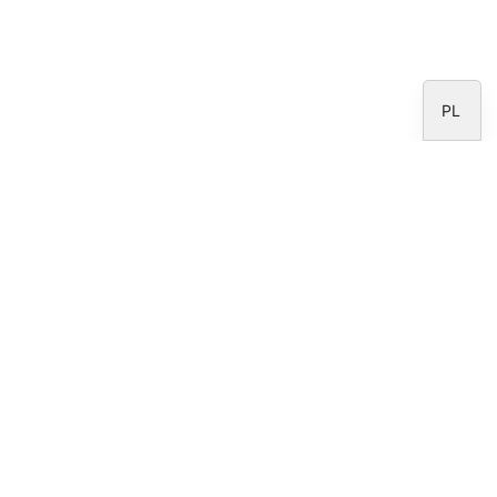
IT
EN
ES
PL
Newsletter
Proszę zapisać się do
Peru
newslettera Fundacji
CARF.