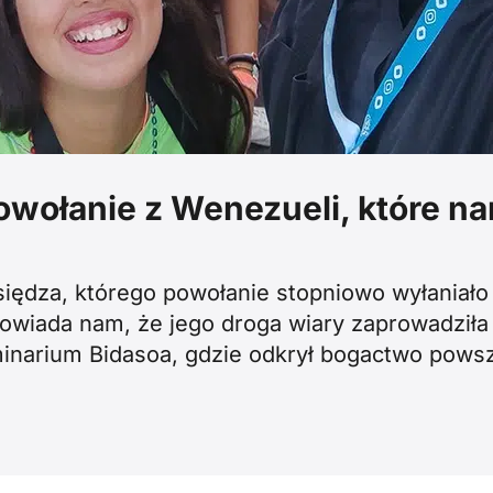
owołanie z Wenezueli, które nar
księdza, którego powołanie stopniowo wyłaniało 
powiada nam, że jego droga wiary zaprowadziła
inarium Bidasoa, gdzie odkrył bogactwo pows