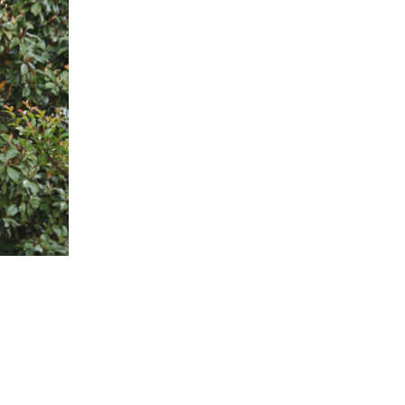
ID
JA
ZH
RU
PT
DE
FR