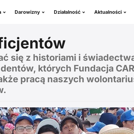
a
Darowizny
Działalność
Aktualności
ficjentów
się z historiami i świadectwa
dentów, których Fundacja CAR
 także pracą naszych wolontari
w.