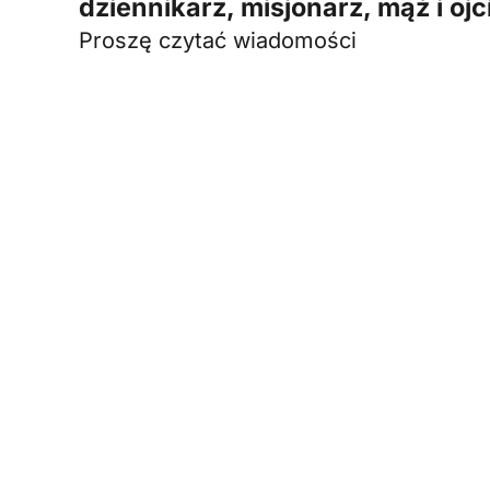
dziennikarz, misjonarz, mąż i ojc
Proszę czytać wiadomości
We
współprac
carf@fundacioncarf.org
Telefon stacjonarny: +34
Darowizna onl
914 029 082
Darowizna
Telefon komórkowy: +34
rzeczowa
638 078 511