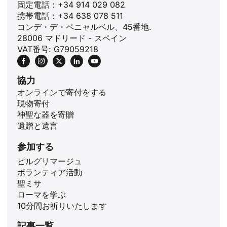
固定電話：+34 914 029 082
携帯電話：+34 638 078 511
コンデ・デ・ペニャルベル、45番地.
28006 マドリード - スペイン
VAT番号: G79059218
協力
オンラインで寄付をする
現物寄付
神聖な器を寄贈
遺贈と遺言
ID
参加する
ZH
ピルグリマージュ
ボランティア活動
PL
聖ミサ
RU
ローマを学ぶ
10分間お祈りいたします
PT
記事一覧
DE